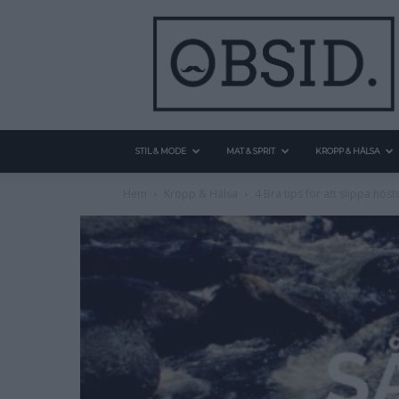
STIL & MODE
MAT & SPRIT
KROPP & HÄLSA
Hem
Kropp & Hälsa
4 Bra tips för att slippa hös