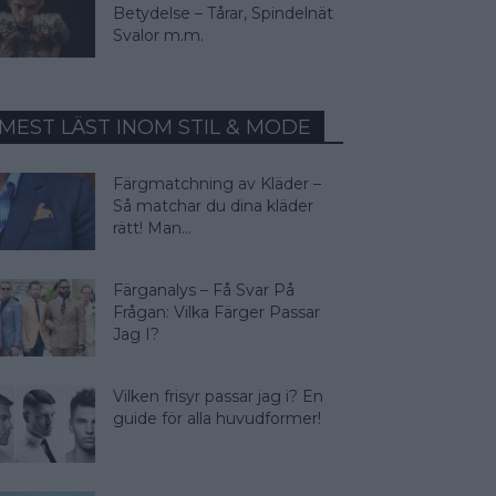
Betydelse – Tårar, Spindelnät
Svalor m.m.
MEST LÄST INOM STIL & MODE
Färgmatchning av Kläder –
Så matchar du dina kläder
rätt! Man...
Färganalys – Få Svar På
Frågan: Vilka Färger Passar
Jag I?
Vilken frisyr passar jag i? En
guide för alla huvudformer!