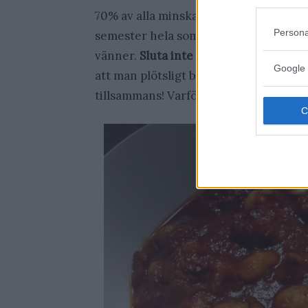
70% av alla minskar sitt umgänge när
Persona
semester hela sommaren så tenderar 
vänner.
Sluta inte med detta
, en stor
Google 
att man plötsligt blir lite ensam. Umg
tillsammans! Varför inte göra en
Texas