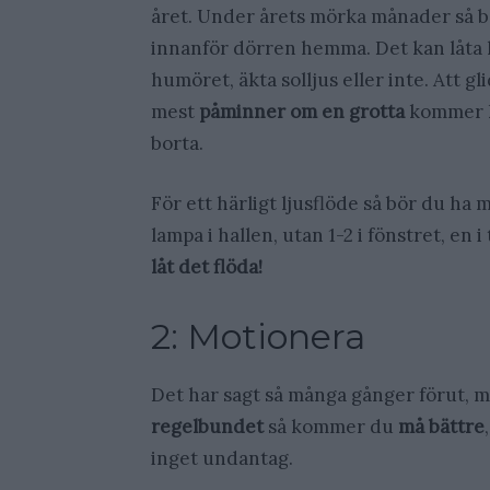
året. Under årets mörka månader så 
innanför dörren hemma. Det kan låta li
humöret, äkta solljus eller inte. Att
mest
påminner om en grotta
kommer k
borta.
För ett härligt ljusflöde så bör du ha
lampa i hallen, utan 1-2 i fönstret, en 
låt det flöda!
2: Motionera
Det har sagt så många gånger förut, me
regelbundet
så kommer du
må bättre
inget undantag.