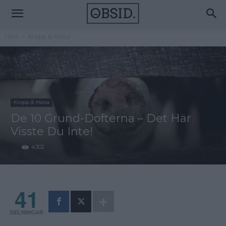
Hem
Kropp & Hälsa
Kropp & Hälsa
De 10 Grund-Dofterna – Det Här
Visste Du Inte!
4302
41
DELNINGAR