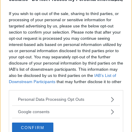
Sebastian
If you wish to opt-out of the sale, sharing to third parties, or
processing of your personal or sensitive information for
Allt från personlig utveckling till sköna sneakers är intressant!
targeted advertising by us, please use the below opt-out
Kvalitetstid för mig är en kall, ljus, amerikansk öl i solen på en
section to confirm your selection. Please note that after your
uteservering, gärna "i goda vänners lag" om man nu skall
opt-out request is processed you may continue seeing
slänga in något klyschigt också.
interest-based ads based on personal information utilized by
us or personal information disclosed to third parties prior to
your opt-out. You may separately opt-out of the further
disclosure of your personal information by third parties on the
IAB’s list of downstream participants. This information may
also be disclosed by us to third parties on the
IAB’s List of
RELATERADE ARTIKLAR
Downstream Participants
that may further disclose it to other
third parties.
Träna Med Träningsvärk – Svar På
Alla Dina Frågor!
Please note that this website/app uses one or more Google
Personal Data Processing Opt Outs
services and may gather and store information including but
not limited to your visit or usage behaviour. You may click to
Google consents
grant or deny consent to Google and its third-party tags to
Varför Firar Vi Nationaldagen Den
use your data for below specified purposes in below Google
6e Juni?
CONFIRM
consent section.