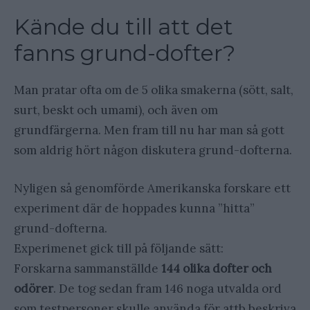
Kände du till att det
fanns grund-dofter?
Man pratar ofta om de 5 olika smakerna (sött, salt,
surt, beskt och umami), och även om
grundfärgerna. Men fram till nu har man så gott
som aldrig hört någon diskutera grund-dofterna.
Nyligen så genomförde Amerikanska forskare ett
experiment där de hoppades kunna ”hitta”
grund-dofterna.
Experimenet gick till på följande sätt:
Forskarna sammanställde
144 olika dofter och
odörer
. De tog sedan fram 146 noga utvalda ord
som testpersoner skulle använda för attb beskriva