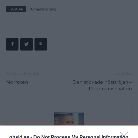
TAGGAR
Allmänbildning
Föregående artikel
Nästa artikel
Norrsken
Den stickade hösttröjan –
Dagens inspiration
obsid.se -
Do Not Process My Personal Information