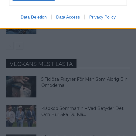
Vad Är Den Lilla Fickan På Jeans
Data Deletion
Data Access
Privacy Policy
Till För?
VECKANS MEST LÄSTA
5 Tidlösa Frisyrer För Män Som Aldrig Blir
Omoderna
Klädkod Sommarfin – Vad Betyder Det
Och Hur Ska Du Klä...