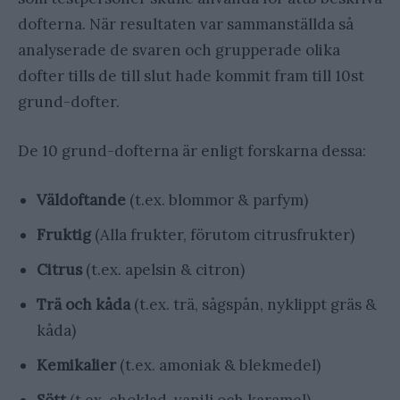
dofterna. När resultaten var sammanställda så
analyserade de svaren och grupperade olika
dofter tills de till slut hade kommit fram till 10st
grund-dofter.
De 10 grund-dofterna är enligt forskarna dessa:
Väldoftande
(t.ex. blommor & parfym)
Fruktig
(Alla frukter, förutom citrusfrukter)
Citrus
(t.ex. apelsin & citron)
Trä och kåda
(t.ex. trä, sågspån, nyklippt gräs &
kåda)
Kemikalier
(t.ex. amoniak & blekmedel)
Sött
(t.ex. choklad, vanilj och karamel)