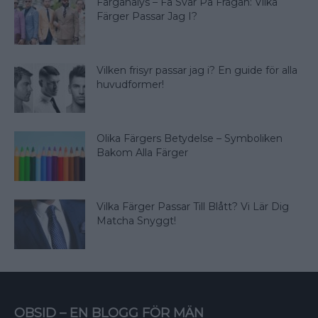
Färganalys – Få Svar På Frågan: Vilka
Färger Passar Jag I?
Vilken frisyr passar jag i? En guide för alla
huvudformer!
Olika Färgers Betydelse – Symboliken
Bakom Alla Färger
Vilka Färger Passar Till Blått? Vi Lär Dig
Matcha Snyggt!
OBSID – EN BLOGG FÖR MÄN