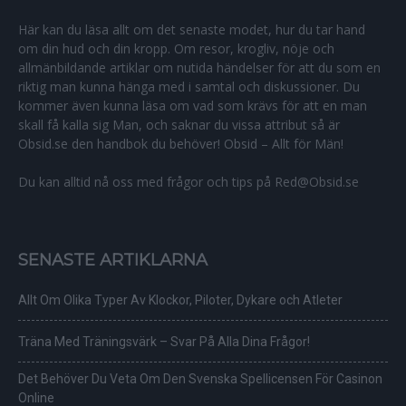
Här kan du läsa allt om det senaste modet, hur du tar hand
om din hud och din kropp. Om resor, krogliv, nöje och
allmänbildande artiklar om nutida händelser för att du som en
riktig man kunna hänga med i samtal och diskussioner. Du
kommer även kunna läsa om vad som krävs för att en man
skall få kalla sig Man, och saknar du vissa attribut så är
Obsid.se den handbok du behöver! Obsid – Allt för Män!
Du kan alltid nå oss med frågor och tips på Red@Obsid.se
SENASTE ARTIKLARNA
Allt Om Olika Typer Av Klockor, Piloter, Dykare och Atleter
Träna Med Träningsvärk – Svar På Alla Dina Frågor!
Det Behöver Du Veta Om Den Svenska Spellicensen För Casinon
Online