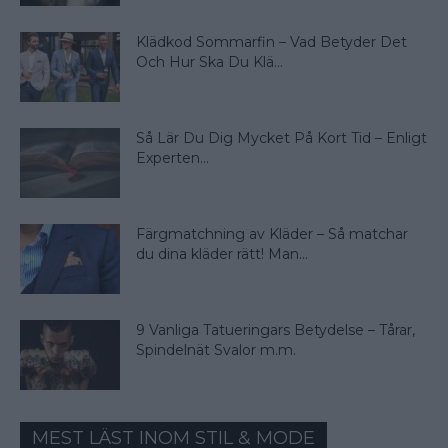
Klädkod Sommarfin – Vad Betyder Det
Och Hur Ska Du Klä...
Så Lär Du Dig Mycket På Kort Tid – Enligt
Experten...
Färgmatchning av Kläder – Så matchar
du dina kläder rätt! Man...
9 Vanliga Tatueringars Betydelse – Tårar,
Spindelnät Svalor m.m.
MEST LÄST INOM STIL & MODE