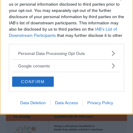
us or personal information disclosed to third parties prior to
your opt-out. You may separately opt-out of the further
disclosure of your personal information by third parties on the
IAB’s list of downstream participants. This information may
also be disclosed by us to third parties on the
IAB’s List of
Downstream Participants
that may further disclose it to other
third parties.
Please note that this website/app uses one or more Google
Personal Data Processing Opt Outs
services and may gather and store information including but
not limited to your visit or usage behaviour. You may click to
Google consents
grant or deny consent to Google and its third-party tags to
use your data for below specified purposes in below Google
CONFIRM
consent section.
Data Deletion
Data Access
Privacy Policy