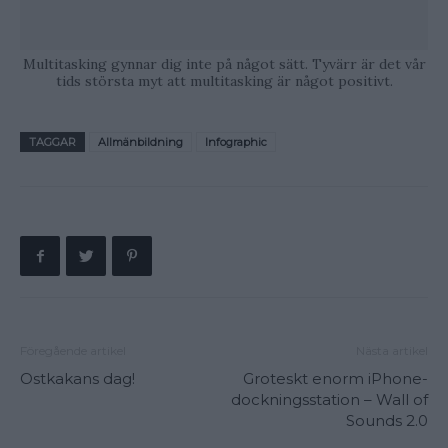
Multitasking gynnar dig inte på något sätt. Tyvärr är det vår
tids största myt att multitasking är något positivt.
TAGGAR
Allmänbildning
Infographic
Föregående artikel
Nästa artikel
Ostkakans dag!
Groteskt enorm iPhone-
dockningsstation – Wall of
Sounds 2.0