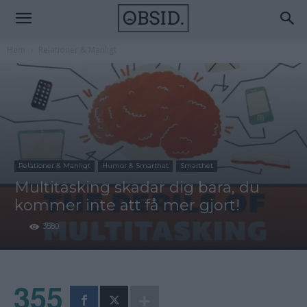
Hem
Relationer & Manligt
Relationer & Manligt
Humor & Smarthet
Smarthet
Multitasking skadar dig bara, du
kommer inte att få mer gjort!
3580
355