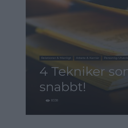
Relationer & Manligt
Arbete & Karriär
Personlig Utveck
4 Tekniker som
snabbt!
8338