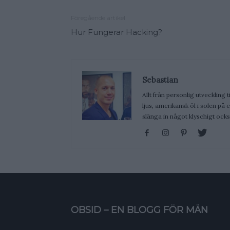
Föregående artikel
Hur Fungerar Hacking?
Sebastian
Allt från personlig utveckling t
ljus, amerikansk öl i solen på
slänga in något klyschigt ocks
OBSID – EN BLOGG FÖR MÄN