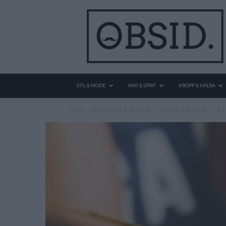
STIL & MODE
MAT & SPRIT
KROPP & HÄLSA
Hem
Relationer & Manligt
Arbete & Karriär
4 T