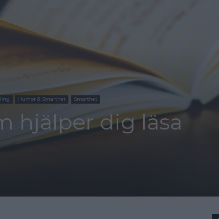
ling
Humor & Smarthet
Smarthet
 hjälper dig läsa