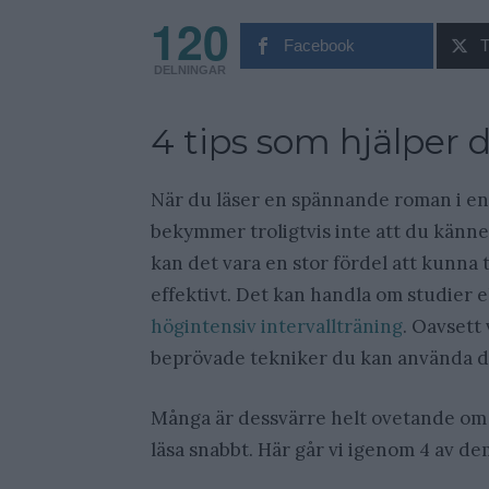
120
Facebook
T
DELNINGAR
4 tips som hjälper d
När du läser en spännande roman i en s
bekymmer troligtvis inte att du känne
kan det vara en stor fördel att kunna ta
effektivt. Det kan handla om studier e
högintensiv intervallträning
. Oavsett 
beprövade tekniker du kan använda di
Många är dessvärre helt ovetande om 
läsa snabbt. Här går vi igenom 4 av de