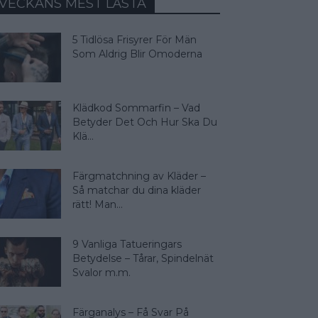
VECKANS MEST LÄSTA
5 Tidlösa Frisyrer För Män
Som Aldrig Blir Omoderna
Klädkod Sommarfin – Vad
Betyder Det Och Hur Ska Du
Klä...
Färgmatchning av Kläder –
Så matchar du dina kläder
rätt! Man...
9 Vanliga Tatueringars
Betydelse – Tårar, Spindelnät
Svalor m.m.
Färganalys – Få Svar På