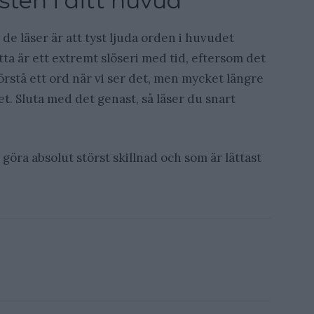
östen i ditt huvud
de läser är att tyst ljuda orden i huvudet
ta är ett extremt slöseri med tid, eftersom det
örstå ett ord när vi ser det, men mycket längre
det. Sluta med det genast, så läser du snart
göra absolut störst skillnad och som är lättast