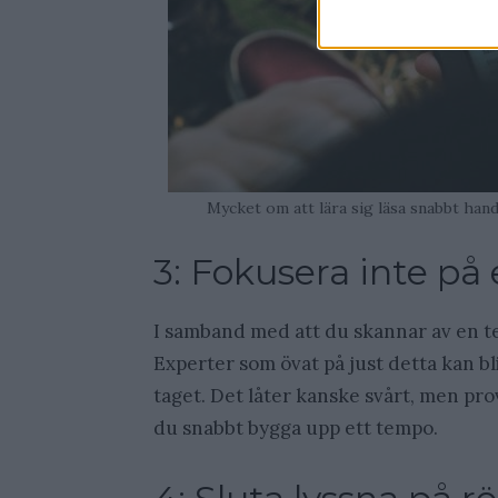
Mycket om att lära sig läsa snabbt hand
3: Fokusera inte på 
I samband med att du skannar av en tex
Experter som övat på just detta kan bli
taget. Det låter kanske svårt, men prov
du snabbt bygga upp ett tempo.