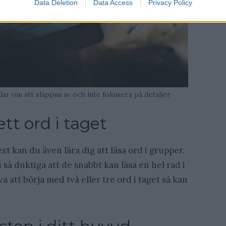
Data Deletion
Data Access
Privacy Policy
lar om att slappna av och inte fokusera på detaljer
ett ord i taget
t kan du även lära dig att läsa ord i grupper.
 så duktiga att de snabbt kan läsa en hel rad i
a att börja med två eller tre ord i taget så kan