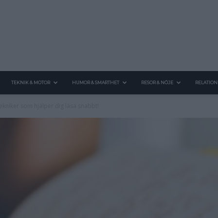
TEKNIK & MOTOR
HUMOR & SMARTHET
RESOR & NÖJE
RELATION
ekniker som hjälper dig läsa snabbt!