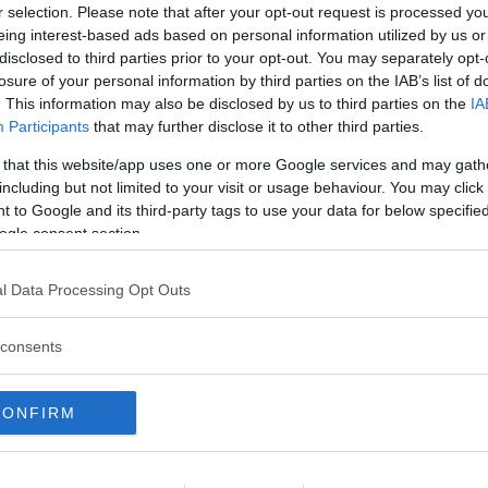
r selection. Please note that after your opt-out request is processed y
n avsluta stycket med en liten tillbakablick
eing interest-based ads based on personal information utilized by us or
 bok snabbt kan det därför vara bra att läsa de
disclosed to third parties prior to your opt-out. You may separately opt-
losure of your personal information by third parties on the IAB’s list of
snitten innan du går in djupare i de som du
. This information may also be disclosed by us to third parties on the
IA
er om. På så sätt sparar du tid, och riskerar inte
Participants
that may further disclose it to other third parties.
visar sig att du inte ens hade behövt läsa.
 that this website/app uses one or more Google services and may gath
including but not limited to your visit or usage behaviour. You may click 
 to Google and its third-party tags to use your data for below specifi
ogle consent section.
l Data Processing Opt Outs
consents
CONFIRM