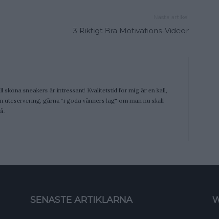
Nästa artikel
3 Riktigt Bra Motivations-Videor
ill sköna sneakers är intressant! Kvalitetstid för mig är en kall,
 en uteservering, gärna "i goda vänners lag" om man nu skall
å.
SENASTE ARTIKLARNA
W