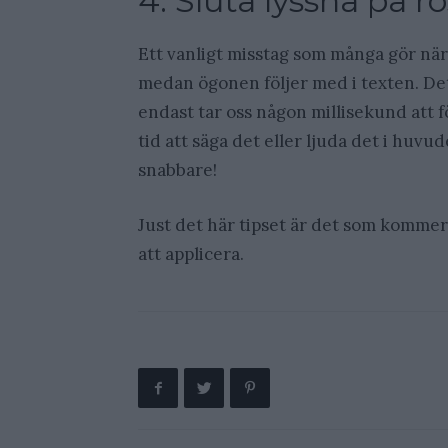
4: Sluta lyssna på r
Ett vanligt misstag som många gör när 
medan ögonen följer med i texten. Det
endast tar oss någon millisekund att f
tid att säga det eller ljuda det i huvu
snabbare!
Just det här tipset är det som kommer 
att applicera.