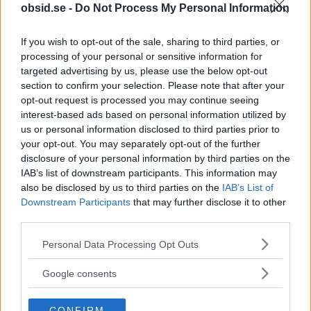
den är så tydlig, man måste liksom göra ett
obsid.se -
Do Not Process My Personal Information
avbrott i allt annat man gör, vilket gör det lättare
If you wish to opt-out of the sale, sharing to third parties, or
att stanna upp och tänka till. Efter bara några
processing of your personal or sensitive information for
dagar så kändes det helt naturligt, ja nästan
targeted advertising by us, please use the below opt-out
section to confirm your selection. Please note that after your
konstigt att inte göra det. Vet du varför? Jo därför
opt-out request is processed you may continue seeing
att det jade blivit en vana.
interest-based ads based on personal information utilized by
us or personal information disclosed to third parties prior to
your opt-out. You may separately opt-out of the further
Läs mer om triggers
disclosure of your personal information by third parties on the
IAB’s list of downstream participants. This information may
also be disclosed by us to third parties on the
IAB’s List of
Om du vill lära dig mer om konceptet och hur du
Downstream Participants
that may further disclose it to other
kan jobba med det i din vardag för att skapa bra
third parties.
vanor som faktiskt tar dig framåt, dit du vill, då
Please note that this website/app uses one or more Google
Personal Data Processing Opt Outs
bör du läsa boken
Atomic Habits
, det är en riktigt
services and may gather and store information including but
livsförändrande bok som
faktiskt är
konkret. Den
not limited to your visit or usage behaviour. You may click to
Google consents
grant or deny consent to Google and its third-party tags to
ger dig verktyg och kunskap som gör det enkelt
use your data for below specified purposes in below Google
att helt förändra ditt liv över tid, utan några
CONFIRM