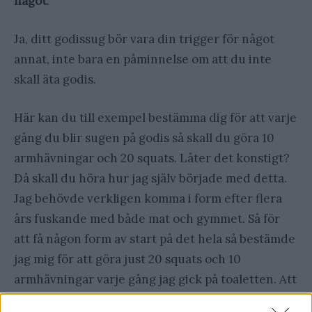
något
.
Ja, ditt godissug bör vara din trigger för något
annat, inte bara en påminnelse om att du inte
skall äta godis.
Här kan du till exempel bestämma dig för att varje
gång du blir sugen på godis så skall du göra 10
armhävningar och 20 squats. Låter det konstigt?
Då skall du höra hur jag själv började med detta.
Jag behövde verkligen komma i form efter flera
års fuskande med både mat och gymmet. Så för
att få någon form av start på det hela så bestämde
jag mig för att göra just 20 squats och 10
armhävningar varje gång jag gick på toaletten. Att
behöva gå på toa var en perfekt trigger eftersom