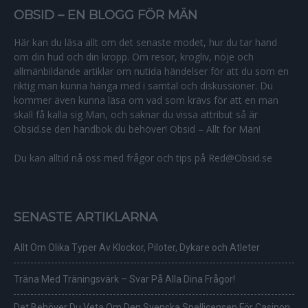
OBSID – EN BLOGG FÖR MÄN
Här kan du läsa allt om det senaste modet, hur du tar hand
om din hud och din kropp. Om resor, krogliv, nöje och
allmänbildande artiklar om nutida händelser för att du som en
riktig man kunna hänga med i samtal och diskussioner. Du
kommer även kunna läsa om vad som krävs för att en man
skall få kalla sig Man, och saknar du vissa attribut så är
Obsid.se den handbok du behöver! Obsid – Allt för Män!
Du kan alltid nå oss med frågor och tips på Red@Obsid.se
SENASTE ARTIKLARNA
Allt Om Olika Typer Av Klockor, Piloter, Dykare och Atleter
Träna Med Träningsvärk – Svar På Alla Dina Frågor!
Det Behöver Du Veta Om Den Svenska Spellicensen För Casinon