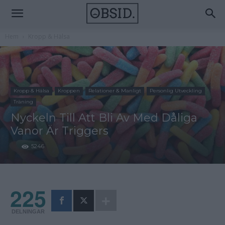
Hem
Kropp & Hälsa
Kropp & Hälsa
Kroppen
Relationer & Manligt
Personlig Utveckling
Träning
Nyckeln Till Att Bli Av Med Dåliga
Vanor Är Triggers
5246
225
DELNINGAR