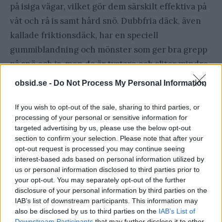
på isiga vägar, vilket gör dem särskilt effektiva på
våt och rå is samt hård snö. Dubbfria däck, även
kallade friktionsdäck, har en speciell
gummiblandning och mönster som ger bra grepp
på snö och is, men de är tystare och sliter mindre
på vägarna. Dubbfria däck finns i två varianter:
obsid.se -
Do Not Process My Personal Information
nordiska och mellaneuropeiska. De nordiska är
optimerade för kalla och snöiga förhållanden,
If you wish to opt-out of the sale, sharing to third parties, or
processing of your personal or sensitive information for
medan de mellaneuropeiska är bättre för varmare
targeted advertising by us, please use the below opt-out
klimat och vägar som inte är täckta av snö eller is.
section to confirm your selection. Please note that after your
opt-out request is processed you may continue seeing
interest-based ads based on personal information utilized by
Vilket mönsterdjup ska
us or personal information disclosed to third parties prior to
vinterdäck ha?
your opt-out. You may separately opt-out of the further
disclosure of your personal information by third parties on the
För vinterdäck är det lagkrav på ett mönsterdjup
IAB’s list of downstream participants. This information may
also be disclosed by us to third parties on the
IAB’s List of
på minst 3 millimeter för personbilar, lätta
Downstream Participants
that may further disclose it to other