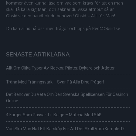
kommer även kunna läsa om vad som krävs för att en man
skall få kalla sig Man, och saknar du vissa attribut så är
Obsid.se den handbok du behöver! Obsid – Allt för Män!
Du kan alltid nå oss med frågor och tips på Red@Obsid.se
SENASTE ARTIKLARNA
Allt Om Olika Typer Av Klockor, Piloter, Dykare och Atleter
Träna Med Träningsvärk – Svar På Alla Dina Frågor!
Det Behöver Du Veta Om Den Svenska Spellicensen För Casinon
Online
4 Färger Som Passar Till Beige – Matcha Med Stil!
Vad Ska Man Ha I Ett Barskåp För Att Det Skall Vara Komplett?