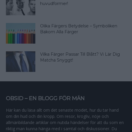
huvudformer!
Olika Färgers Betydelse – Symboliken
Bakom Alla Färger
Vilka Färger Passar Till Blått? Vi Lär Dig
Matcha Snyggt!
OBSID – EN BLOGG FÖR MÄN
Här kan du läsa allt om det senaste modet, hur du tar hand
om din hud och din kropp. Om resor, krogliv, nöje och
allmänbildande artiklar om nutida händelser för att du som en
riktig man kunna hänga med i samtal och diskussioner. Du