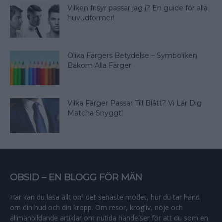
Vilken frisyr passar jag i? En guide för alla
huvudformer!
Olika Färgers Betydelse – Symboliken
Bakom Alla Färger
Vilka Färger Passar Till Blått? Vi Lär Dig
Matcha Snyggt!
OBSID – EN BLOGG FÖR MÄN
Här kan du läsa allt om det senaste modet, hur du tar hand
om din hud och din kropp. Om resor, krogliv, nöje och
allmänbildande artiklar om nutida händelser för att du som en