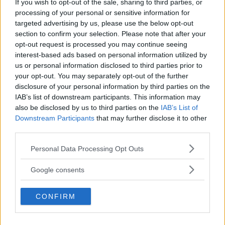
If you wish to opt-out of the sale, sharing to third parties, or
bedrägeriskydd och underlättar återbetalning
processing of your personal or sensitive information for
targeted advertising by us, please use the below opt-out
vid problem. E-plånböcker fungerar som en
section to confirm your selection. Please note that after your
mellanhand, vilket innebär att ingen känslig
opt-out request is processed you may continue seeing
information delas direkt med sajten.
interest-based ads based on personal information utilized by
us or personal information disclosed to third parties prior to
Kryptovalutor erbjuder full anonymitet och ökar
your opt-out. You may separately opt-out of the further
säkerheten ytterligare.
disclosure of your personal information by third parties on the
IAB’s list of downstream participants. This information may
also be disclosed by us to third parties on the
IAB’s List of
9. Begränsa din delning
Downstream Participants
that may further disclose it to other
av personlig information
third parties.
Please note that this website/app uses one or more Google
Personal Data Processing Opt Outs
services and may gather and store information including but
När du spelar online, särskilt i multiplayer-spel
not limited to your visit or usage behaviour. You may click to
Google consents
eller på iGaming-plattformar, bör du vara försiktig
grant or deny consent to Google and its third-party tags to
use your data for below specified purposes in below Google
med vilken information du delar. Undvik att ge ut
CONFIRM
consent section.
din riktiga identitet, adress eller annan personlig
information som kan användas mot dig. Om