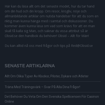
Här kan du läsa allt om det senaste modet, hur du tar hand
om din hud och din kropp. Om resor, krogliv, nöje och
allmänbildande artiklar om nutida händelser för att du som en
riktig man kunna hänga med i samtal och diskussioner. Du
kommer även kunna läsa om vad som krävs för att en man
skall få kalla sig Man, och saknar du vissa attribut så är
Obsid.se den handbok du behöver! Obsid – Allt för Män!
Du kan alltid nå oss med frågor och tips på Red@Obsid.se
SENASTE ARTIKLARNA
Allt Om Olika Typer Av Klockor, Piloter, Dykare och Atleter
Träna Med Träningsvärk – Svar På Alla Dina Frågor!
Det Behöver Du Veta Om Den Svenska Spellicensen För Casinon
Online