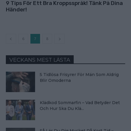
9 Tips För Ett Bra Kroppsspråk! Tänk På Dina
Händer!
6
7
8
VECKANS MEST LÄSTA
5 Tidlösa Frisyrer För Män Som Aldrig
Blir Omoderna
Klädkod Sommarfin – Vad Betyder Det
Och Hur Ska Du Klä...
Så Lär Du Dig Mycket På Kort Tid –