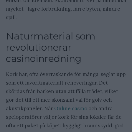
enbart om idealism. Ekonomin driver på minst lika
mycket—lägre förbrukning, färre byten, mindre
spill.
Naturmaterial som
revolutionerar
casinoinredning
Kork har, ofta överraskande för många, seglat upp
som ett favoritmaterial i renoveringar. Det
skördas från barken utan att fälla trädet, vilket
gör det till ett mer skonsamt val för golv och
akustikpaneler. När
Online casino
och andra
speloperatörer väljer kork för sina lokaler får de
ofta ett paket på köpet: hyggligt brandskydd, god