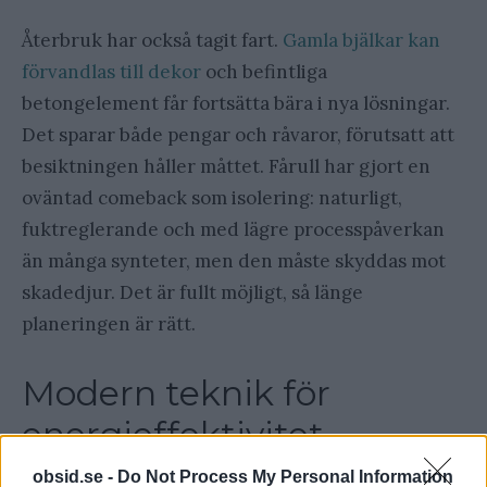
Återbruk har också tagit fart.
Gamla bjälkar kan
förvandlas till dekor
och befintliga
betongelement får fortsätta bära i nya lösningar.
Det sparar både pengar och råvaror, förutsatt att
besiktningen håller måttet. Fårull har gjort en
oväntad comeback som isolering: naturligt,
fuktreglerande och med lägre processpåverkan
än många synteter, men den måste skyddas mot
skadedjur. Det är fullt möjligt, så länge
planeringen är rätt.
Modern teknik för
energieffektivitet
obsid.se -
Do Not Process My Personal Information