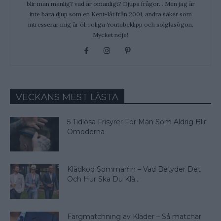
blir man manlig? vad är omanligt? Djupa frågor... Men jag är
inte bara djup som en Kent-låt från 2001, andra saker som
intresserar mig är öl, roliga Youtubeklipp och solglasögon.
Mycket nöje!
VECKANS MEST LÄSTA
5 Tidlösa Frisyrer För Män Som Aldrig Blir
Omoderna
Klädkod Sommarfin – Vad Betyder Det
Och Hur Ska Du Klä...
Färgmatchning av Kläder – Så matchar