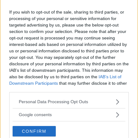
Modulärt byggande med prefabricerade delar
och kontrollerad produktion kan kapa spill och
If you wish to opt-out of the sale, sharing to third parties, or
processing of your personal or sensitive information for
förbättra kvaliteten. För casinon innebär det ofta
targeted advertising by us, please use the below opt-out
kortare stängning och färre överraskningar i
section to confirm your selection. Please note that after your
budgeten.
opt-out request is processed you may continue seeing
interest-based ads based on personal information utilized by
us or personal information disclosed to third parties prior to
LED-belysning och smart styrning av
your opt-out. You may separately opt-out of the further
ventilationen håller på att bli norm.
System som
disclosure of your personal information by third parties on the
IAB’s list of downstream participants. This information may
regleras efter besöksflöden och tid
på dygnet kan
also be disclosed by us to third parties on the
IAB’s List of
sänka energiförbrukningen markant. Om man
Downstream Participants
that may further disclose it to other
lägger till värmeåtervinning och ibland även
third parties.
kylåtervinning, syns effekterna snabbt i
Please note that this website/app uses one or more Google
Personal Data Processing Opt Outs
services and may gather and store information including but
driftstatistiken. På materialsidan diskuteras allt
not limited to your visit or usage behaviour. You may click to
Google consents
oftare alternativ i betong, som flygaska som delvis
grant or deny consent to Google and its third-party tags to
ersättning för cement. Detta kan minska
use your data for below specified purposes in below Google
CONFIRM
consent section.
utsläppen; cement står för omkring sju procent av