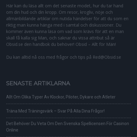
Här kan du läsa allt om det senaste modet, hur du tar hand
om din hud och din kropp. Om resor, krogliv, nöje och
allmänbildande artiklar om nutida händelser för att du som en
riktig man kunna hänga med i samtal och diskussioner. Du
kommer även kunna läsa om vad som krävs för att en man
skall få kalla sig Man, och saknar du vissa attribut så är
Obsid.se den handbok du behöver! Obsid – Allt för Män!
Du kan alltid nå oss med frågor och tips på Red@Obsid.se
SENASTE ARTIKLARNA
Allt Om Olika Typer Av Klockor, Piloter, Dykare och Atleter
Träna Med Träningsvärk – Svar På Alla Dina Frågor!
Det Behöver Du Veta Om Den Svenska Spellicensen För Casinon
Online