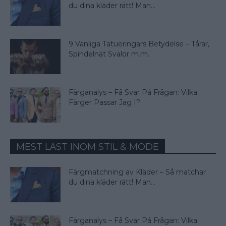
du dina kläder rätt! Man...
9 Vanliga Tatueringars Betydelse – Tårar,
Spindelnät Svalor m.m.
Färganalys – Få Svar På Frågan: Vilka
Färger Passar Jag I?
MEST LÄST INOM STIL & MODE
Färgmatchning av Kläder – Så matchar
du dina kläder rätt! Man...
Färganalys – Få Svar På Frågan: Vilka