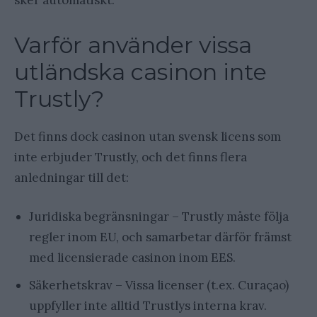
sker automatiskt.
Varför använder vissa
utländska casinon inte
Trustly?
Det finns dock casinon utan svensk licens som
inte erbjuder Trustly, och det finns flera
anledningar till det:
Juridiska begränsningar – Trustly måste följa
regler inom EU, och samarbetar därför främst
med licensierade casinon inom EES.
Säkerhetskrav – Vissa licenser (t.ex. Curaçao)
uppfyller inte alltid Trustlys interna krav.