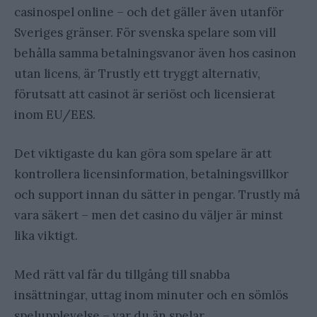
casinospel online – och det gäller även utanför
Sveriges gränser. För svenska spelare som vill
behålla samma betalningsvanor även hos casinon
utan licens, är Trustly ett tryggt alternativ,
förutsatt att casinot är seriöst och licensierat
inom EU/EES.
Det viktigaste du kan göra som spelare är att
kontrollera licensinformation, betalningsvillkor
och support innan du sätter in pengar. Trustly må
vara säkert – men det casino du väljer är minst
lika viktigt.
Med rätt val får du tillgång till snabba
insättningar, uttag inom minuter och en sömlös
spelupplevelse – var du än spelar.