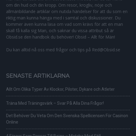
om din hud och din kropp. Om resor, krogliv, nöje och
allmänbildande artiklar om nutida händelser för att du som en
riktig man kunna hänga med i samtal och diskussioner. Du
kommer även kunna läsa om vad som krävs för att en man
skall få kalla sig Man, och saknar du vissa attribut så är
Obsid.se den handbok du behöver! Obsid – Allt för Män!
Du kan alltid nå oss med frågor och tips på Red@Obsid.se
SENASTE ARTIKLARNA
Allt Om Olika Typer Av Klockor, Piloter, Dykare och Atleter
Träna Med Träningsvärk – Svar På Alla Dina Frågor!
Det Behöver Du Veta Om Den Svenska Spellicensen För Casinon
Online
4 Färger Som Passar Till Beige – Matcha Med Stil!