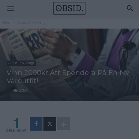
Hem
Aktuellt & Övrigt
Aktuellt & Övrigt
Vinn 2000kr Att Spendera På En Ny
Våroutfit!
2260
1
DELNINGAR