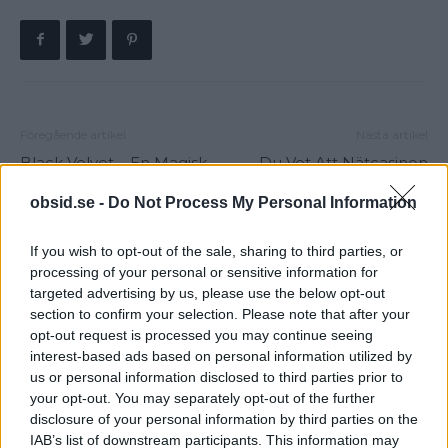
Föregående artikel
Nästa artikel
Black Velvet – En Magisk
Du Vet Att Nätcasinon
Blandning Av Guinness
Även Har Öppet På
obsid.se -
Do Not Process My Personal Information
Och Champagne
Badstranden Va?
If you wish to opt-out of the sale, sharing to third parties, or
processing of your personal or sensitive information for
targeted advertising by us, please use the below opt-out
section to confirm your selection. Please note that after your
opt-out request is processed you may continue seeing
interest-based ads based on personal information utilized by
us or personal information disclosed to third parties prior to
your opt-out. You may separately opt-out of the further
Sebastian
disclosure of your personal information by third parties on the
Allt från personlig utveckling till sköna sneakers är intressant!
IAB’s list of downstream participants. This information may