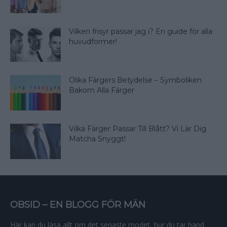
Vilken frisyr passar jag i? En guide för alla
huvudformer!
Olika Färgers Betydelse – Symboliken
Bakom Alla Färger
Vilka Färger Passar Till Blått? Vi Lär Dig
Matcha Snyggt!
OBSID – EN BLOGG FÖR MÄN
Här kan du läsa allt om det senaste modet, hur du tar hand