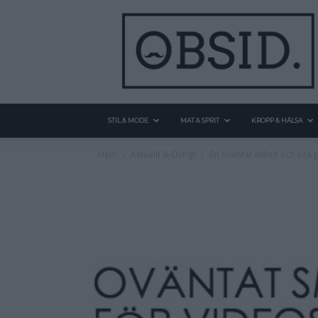
STIL & MODE
MAT & SPRIT
KROPP & HÄLSA
Hem
Aktuellt & Övrigt
Ett oväntat enkelt och bra