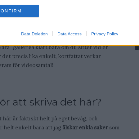
0.000.000
CONFIRM
e-app
Data Deletion
Data Access
Privacy Policy
iPhone-app för enkla videosamtal även från
ra” gäller så klart bara om du sitter vid en
det precis lika enkelt, kortfattat verkar
ogram för videosamtal!
ör att skriva det här?
 här är faktiskt helt på eget bevåg, och
r helt enkelt bara att jag
älskar enkla saker
som