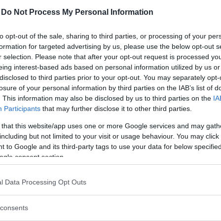
-
Do Not Process My Personal Information
to opt-out of the sale, sharing to third parties, or processing of your per
formation for targeted advertising by us, please use the below opt-out s
r selection. Please note that after your opt-out request is processed y
eing interest-based ads based on personal information utilized by us or
disclosed to third parties prior to your opt-out. You may separately opt-
losure of your personal information by third parties on the IAB’s list of
. This information may also be disclosed by us to third parties on the
IA
Participants
that may further disclose it to other third parties.
 that this website/app uses one or more Google services and may gath
ligt enkelt att starta videosamtal
including but not limited to your visit or usage behaviour. You may click 
 to Google and its third-party tags to use your data for below specifi
ogle consent section.
 från Telenor. Deras ambition är att skapa ett
l Data Processing Opt Outs
nderlättar videosamtal. Det verkar onekligen
consents
li intressant att se hur många dagar det hinner