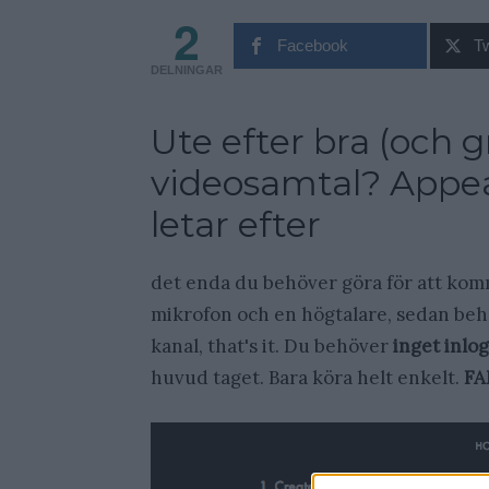
2
Facebook
Tw
DELNINGAR
Ute efter bra (och g
videosamtal? Appear
letar efter
det enda du behöver göra för att komm
mikrofon och en högtalare, sedan behö
kanal, that's it. Du behöver
inget inlo
huvud taget. Bara köra helt enkelt.
FA