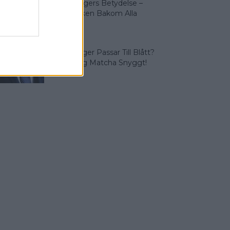
Olika Färgers Betydelse –
Symboliken Bakom Alla
Färger
Vilka Färger Passar Till Blått?
Vi Lär Dig Matcha Snyggt!