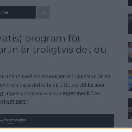
itter
ratis) program för
.in är troligtvis det du
a igång med ett videosamtal i Appear.in är en
ver du bara skriva in en URL du vill ha som
gg
, ingen programvara och
inget meck
över
NTASTISKT!