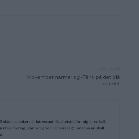
Nästa artikel
Movember närmar sig -Tänk på det blå
bandet
ill sköna sneakers är intressant! Kvalitetstid för mig är en kall,
 en uteservering, gärna "i goda vänners lag" om man nu skall
å.