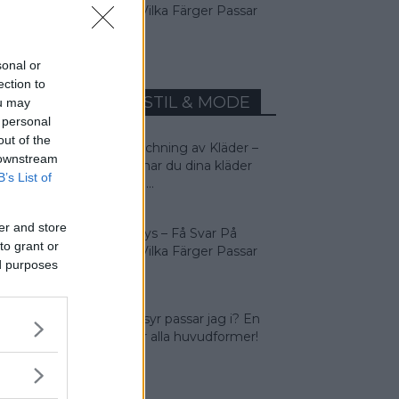
Frågan: Vilka Färger Passar
Jag I?
sonal or
ection to
MEST LÄST INOM STIL & MODE
ou may
 personal
out of the
Färgmatchning av Kläder –
 downstream
Så matchar du dina kläder
B’s List of
rätt! Man...
er and store
Färganalys – Få Svar På
to grant or
Frågan: Vilka Färger Passar
ed purposes
Jag I?
Vilken frisyr passar jag i? En
guide för alla huvudformer!