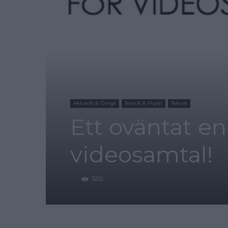
Aktuellt & Övrigt
Teknik & Prylar
Teknik
Ett oväntat en
videosamtal!
3202