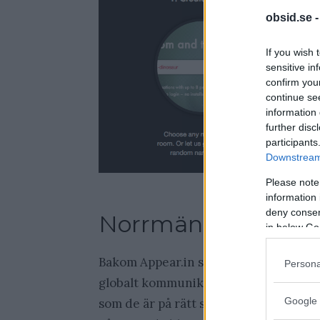
obsid.se 
If you wish 
sensitive in
confirm you
continue se
information 
further disc
participants
Downstream 
Please note
Appear.in gör det orim
information 
deny consent
Norrmän!
in below Go
Bakom Appear.in står ett gäng Norrmän
Persona
globalt kommunikationsverktyg som u
Google 
som de är på rätt spår och det skall b