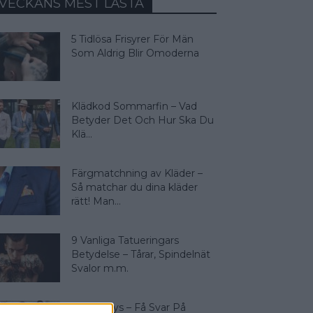
VECKANS MEST LÄSTA
5 Tidlösa Frisyrer För Män
Som Aldrig Blir Omoderna
Klädkod Sommarfin – Vad
Betyder Det Och Hur Ska Du
Klä...
Färgmatchning av Kläder –
Så matchar du dina kläder
rätt! Man...
9 Vanliga Tatueringars
Betydelse – Tårar, Spindelnät
Svalor m.m.
Färganalys – Få Svar På