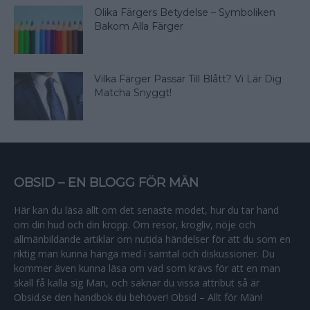
Olika Färgers Betydelse – Symboliken
Bakom Alla Färger
Vilka Färger Passar Till Blått? Vi Lär Dig
Matcha Snyggt!
OBSID – EN BLOGG FÖR MÄN
Här kan du läsa allt om det senaste modet, hur du tar hand
om din hud och din kropp. Om resor, krogliv, nöje och
allmänbildande artiklar om nutida händelser för att du som en
riktig man kunna hänga med i samtal och diskussioner. Du
kommer även kunna läsa om vad som krävs för att en man
skall få kalla sig Man, och saknar du vissa attribut så är
Obsid.se den handbok du behöver! Obsid – Allt för Män!