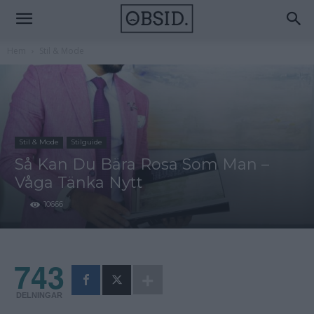
Hem
Stil & Mode
Stil & Mode
Stilguide
Så Kan Du Bära Rosa Som Man –
Våga Tänka Nytt
10666
743
DELNINGAR