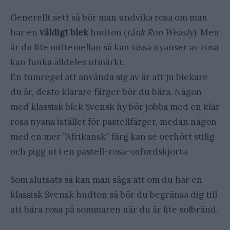
Generellt sett så bör man undvika rosa om man
har en
väldigt
blek
hudton (
tänk Ron Weasly
). Men
är du lite mittemellan så kan vissa nyanser av rosa
kan funka alldeles utmärkt.
En tumregel att använda sig av är att ju blekare
du är, desto klarare färger bör du bära. Någon
med klassisk blek Svensk hy bör jobba med en klar
rosa nyans istället för pastellfärger, medan någon
med en mer ”Afrikansk” färg kan se oerhört stilig
och pigg ut i en pastell-rosa-oxfordskjorta.
Som slutsats så kan man säga att om du har en
klassisk Svensk hudton så bör du begränsa dig till
att bära rosa på sommaren när du är lite solbränd.