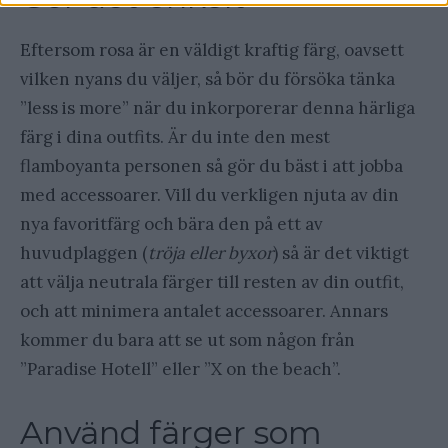
Eftersom rosa är en väldigt kraftig färg, oavsett
vilken nyans du väljer, så bör du försöka tänka
”less is more” när du inkorporerar denna härliga
färg i dina outfits. Är du inte den mest
flamboyanta personen så gör du bäst i att jobba
med accessoarer. Vill du verkligen njuta av din
nya favoritfärg och bära den på ett av
huvudplaggen (
tröja eller byxor
) så är det viktigt
att välja neutrala färger till resten av din outfit,
och att minimera antalet accessoarer. Annars
kommer du bara att se ut som någon från
”Paradise Hotell” eller ”X on the beach”.
Använd färger som