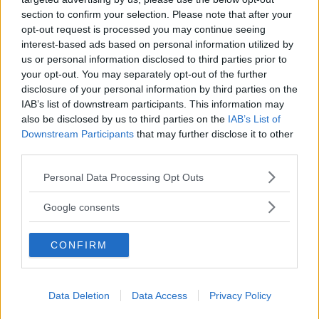
section to confirm your selection. Please note that after your
opt-out request is processed you may continue seeing
interest-based ads based on personal information utilized by
us or personal information disclosed to third parties prior to
your opt-out. You may separately opt-out of the further
disclosure of your personal information by third parties on the
IAB’s list of downstream participants. This information may
also be disclosed by us to third parties on the
IAB’s List of
Downstream Participants
that may further disclose it to other
third parties.
Please note that this website/app uses one or more Google
Personal Data Processing Opt Outs
services and may gather and store information including but
not limited to your visit or usage behaviour. You may click to
Google consents
grant or deny consent to Google and its third-party tags to
use your data for below specified purposes in below Google
CONFIRM
consent section.
Data Deletion
Data Access
Privacy Policy
Gör det enkelt