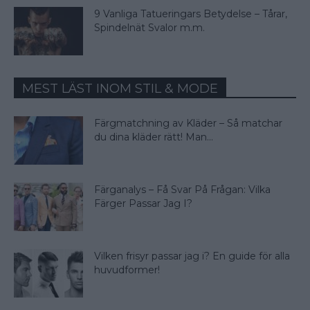
9 Vanliga Tatueringars Betydelse – Tårar,
Spindelnät Svalor m.m.
MEST LÄST INOM STIL & MODE
Färgmatchning av Kläder – Så matchar
du dina kläder rätt! Man...
Färganalys – Få Svar På Frågan: Vilka
Färger Passar Jag I?
Vilken frisyr passar jag i? En guide för alla
huvudformer!