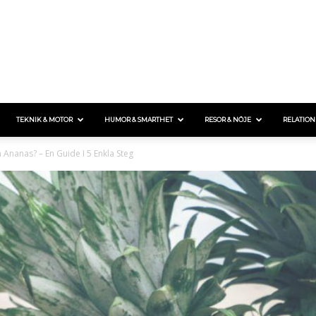
TEKNIK & MOTOR
HUMOR & SMARTHET
RESOR & NÖJE
RELATION
 Ananas? – En Guide I 5 Enkla Steg