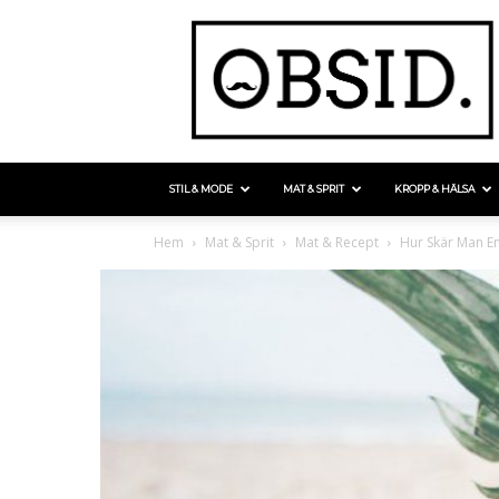
STIL & MODE
MAT & SPRIT
KROPP & HÄLSA
Hem
Mat & Sprit
Mat & Recept
Hur Skär Man En