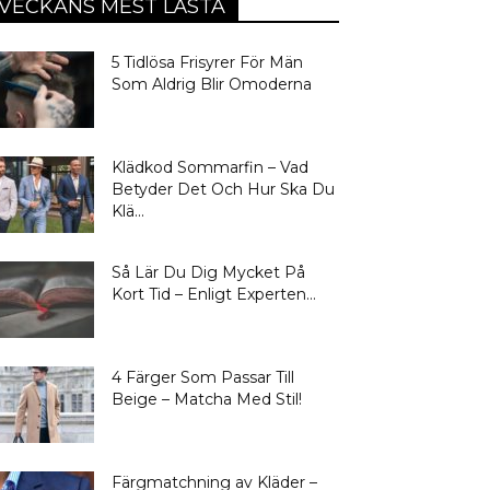
VECKANS MEST LÄSTA
5 Tidlösa Frisyrer För Män
Som Aldrig Blir Omoderna
Klädkod Sommarfin – Vad
Betyder Det Och Hur Ska Du
Klä...
Så Lär Du Dig Mycket På
Kort Tid – Enligt Experten...
4 Färger Som Passar Till
Beige – Matcha Med Stil!
Färgmatchning av Kläder –