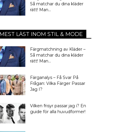
Så matchar du dina kläder
rätt! Man...
MEST LÄST INOM STIL & MODE
Färgmatchning av Kläder –
Så matchar du dina kläder
rätt! Man...
Färganalys – Få Svar På
Frågan: Vilka Färger Passar
Jag I?
Vilken frisyr passar jag i? En
guide för alla huvudformer!