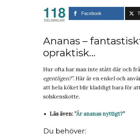
118
Facebook
T
DELNINGAR
Ananas – fantastisk
opraktisk…
Hur ofta har man inte stått där och fråg
egentligen?”
. Här är en enkel och anvä
att hela köket blir kladdigt bara för at
solskenskotte.
Läs även: ”
Är ananas nyttigt?
”
Du behöver: