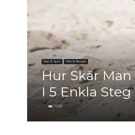
Mat & Sprit
Mat & Recept
Hur Skär Man
I 5 Enkla Steg
11753