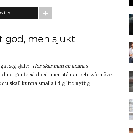
witter
t god, men sjukt
at sig själv: ”
Hur skär man en ananas
ndbar guide så du slipper stå där och svära över
t du skall kunna smälla i dig lite nyttig