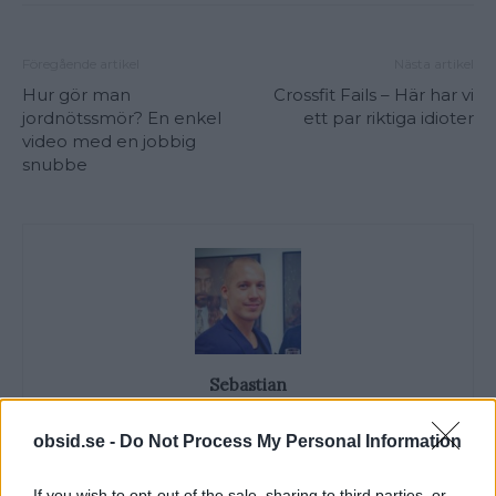
Föregående artikel
Nästa artikel
Hur gör man
Crossfit Fails – Här har vi
jordnötssmör? En enkel
ett par riktiga idioter
video med en jobbig
snubbe
Sebastian
Allt från personlig utveckling till sköna sneakers är intressant!
obsid.se -
Do Not Process My Personal Information
Kvalitetstid för mig är en kall, ljus, amerikansk öl i solen på en
uteservering, gärna "i goda vänners lag" om man nu skall
slänga in något klyschigt också.
If you wish to opt-out of the sale, sharing to third parties, or