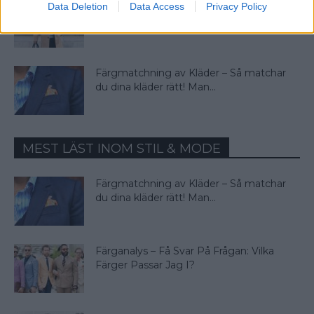
4 Färger Som Passar Till Beige – Matcha
Data Deletion
Data Access
Privacy Policy
Med Stil!
Färgmatchning av Kläder – Så matchar
du dina kläder rätt! Man...
MEST LÄST INOM STIL & MODE
Färgmatchning av Kläder – Så matchar
du dina kläder rätt! Man...
Färganalys – Få Svar På Frågan: Vilka
Färger Passar Jag I?