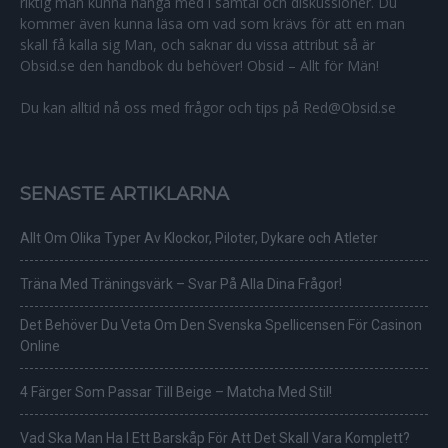
riktig man kunna hänga med i samtal och diskussioner. Du
kommer även kunna läsa om vad som krävs för att en man
skall få kalla sig Man, och saknar du vissa attribut så är
Obsid.se den handbok du behöver! Obsid – Allt för Män!
Du kan alltid nå oss med frågor och tips på Red@Obsid.se
SENASTE ARTIKLARNA
Allt Om Olika Typer Av Klockor, Piloter, Dykare och Atleter
Träna Med Träningsvärk – Svar På Alla Dina Frågor!
Det Behöver Du Veta Om Den Svenska Spellicensen För Casinon
Online
4 Färger Som Passar Till Beige – Matcha Med Stil!
Vad Ska Man Ha I Ett Barskåp För Att Det Skall Vara Komplett?