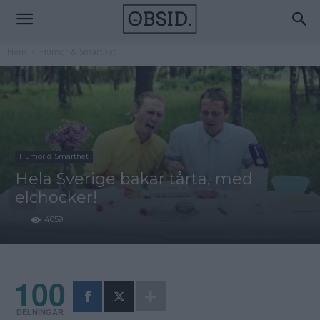
Hem
Humor & Smarthet
Humor & Smarthet
Hela Sverige bakar tårta, med
elchocker!
4059
100
DELNINGAR