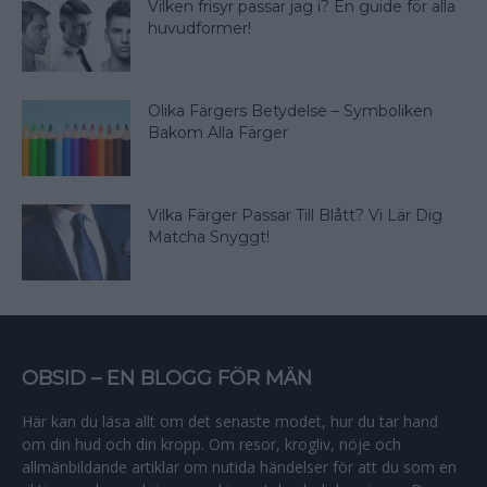
Vilken frisyr passar jag i? En guide för alla
huvudformer!
Olika Färgers Betydelse – Symboliken
Bakom Alla Färger
Vilka Färger Passar Till Blått? Vi Lär Dig
Matcha Snyggt!
OBSID – EN BLOGG FÖR MÄN
Här kan du läsa allt om det senaste modet, hur du tar hand
om din hud och din kropp. Om resor, krogliv, nöje och
allmänbildande artiklar om nutida händelser för att du som en