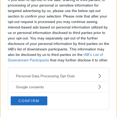
processing of your personal or sensitive information for
targeted advertising by us, please use the below opt-out
section to confirm your selection. Please note that after your
opt-out request is processed you may continue seeing
interest-based ads based on personal information utilized by
VECKANS MEST LÄSTA
us or personal information disclosed to third parties prior to
your opt-out. You may separately opt-out of the further
disclosure of your personal information by third parties on the
5 Tidlösa Frisyrer För Män Som Aldrig Blir
Omoderna
IAB’s list of downstream participants. This information may
also be disclosed by us to third parties on the
IAB’s List of
Downstream Participants
that may further disclose it to other
third parties.
Klädkod Sommarfin – Vad Betyder Det
Och Hur Ska Du Klä...
Please note that this website/app uses one or more Google
Personal Data Processing Opt Outs
services and may gather and store information including but
not limited to your visit or usage behaviour. You may click to
Google consents
grant or deny consent to Google and its third-party tags to
Så Lär Du Dig Mycket På Kort Tid – Enligt
use your data for below specified purposes in below Google
Experten...
CONFIRM
consent section.