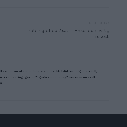
Nästa artikel
Proteingröt på 2 sätt – Enkel och nyttig
frukost!
ill sköna sneakers är intressant! Kvalitetstid för mig är en kall,
 en uteservering, gärna "i goda vänners lag" om man nu skall
å.