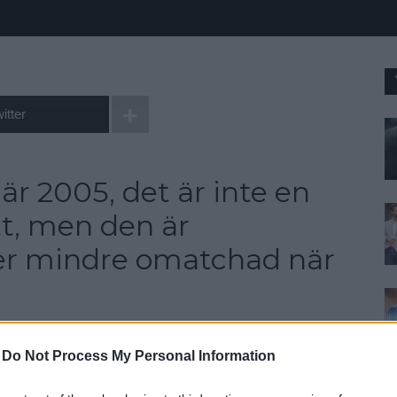
itter
är 2005, det är inte en
tt, men den är
ler mindre omatchad när
am film om en stad i spillror där brottsligheten
-
Do Not Process My Personal Information
 i påminner inte om någon annan film, utan är
 med konststycket att göra en ofantligt brutal