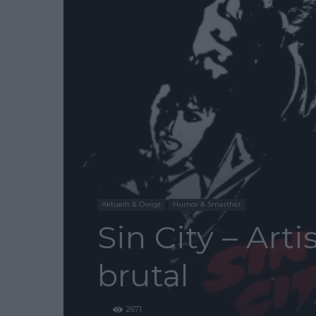
Aktuellt & Övrigt
Humor & Smarthet
Sin City – Art
brutal
2671