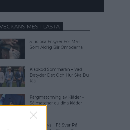
VECKANS MEST LÄSTA
5 Tidlösa Frisyrer För Män
Som Aldrig Blir Omoderna
Klädkod Sommarfin – Vad
Betyder Det Och Hur Ska Du
Klä...
Färgmatchning av Kläder –
Så matchar du dina kläder
rätt! Man...
Färganalys – Få Svar På