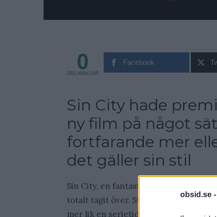
0
Facebook
Tw
DELNINGAR
Sin City hade premi
ny film på något sä
fortfarande mer el
det gäller sin stil
Sin City, en fantastiskt udda och vålds
obsid.se 
totalt tagit över. Stilen den är filmad
mer lik en serietidning. Filmen lyckas