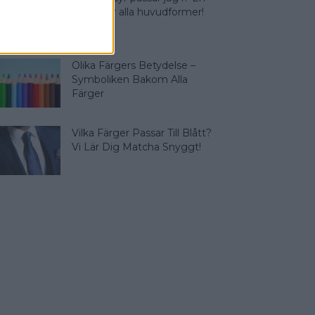
guide för alla huvudformer!
Olika Färgers Betydelse –
Symboliken Bakom Alla
Färger
Vilka Färger Passar Till Blått?
Vi Lär Dig Matcha Snyggt!