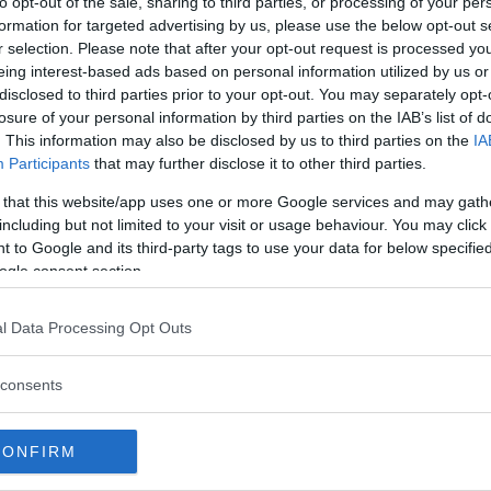
to opt-out of the sale, sharing to third parties, or processing of your per
 och nästan rörande fint, en unik kombination.
formation for targeted advertising by us, please use the below opt-out s
r selection. Please note that after your opt-out request is processed y
eing interest-based ads based on personal information utilized by us or
 fastnar men i en loop där man bara letar och
disclosed to third parties prior to your opt-out. You may separately opt-
du hamnar där så är det bara att söka på Sin City.
losure of your personal information by third parties on the IAB’s list of
. This information may also be disclosed by us to third parties on the
IA
 och h
ar du inte redan sett den så är det hög
Participants
that may further disclose it to other third parties.
 that this website/app uses one or more Google services and may gath
including but not limited to your visit or usage behaviour. You may click 
 to Google and its third-party tags to use your data for below specifi
ogle consent section.
l Data Processing Opt Outs
consents
CONFIRM