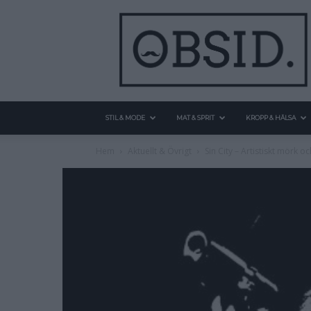
STIL & MODE
MAT & SPRIT
KROPP & HÄLSA
Hem
Aktuellt & Övrigt
Sin City – Artistiskt mörk o