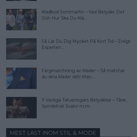
Klädkod Sommarfin – Vad Betyder Det
Och Hur Ska Du Klä...
Så Lär Du Dig Mycket På Kort Tid – Enligt
Experten...
Färgmatchning av Kläder – Så matchar
du dina kläder rätt! Man...
9 Vanliga Tatueringars Betydelse – Tårar,
Spindelnät Svalor m.m.
MEST LÄST INOM STIL & MODE