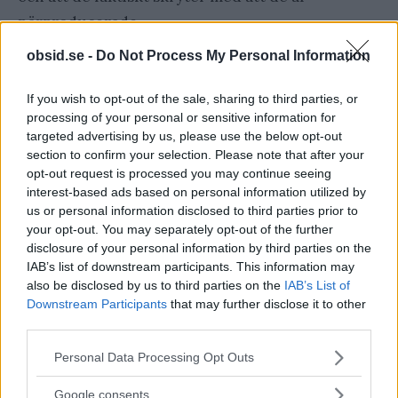
närproducerade.
obsid.se -
Do Not Process My Personal Information
Carved.com
If you wish to opt-out of the sale, sharing to third parties, or
processing of your personal or sensitive information for
targeted advertising by us, please use the below opt-out
section to confirm your selection. Please note that after your
opt-out request is processed you may continue seeing
interest-based ads based on personal information utilized by
us or personal information disclosed to third parties prior to
your opt-out. You may separately opt-out of the further
disclosure of your personal information by third parties on the
IAB’s list of downstream participants. This information may
Föregående artikel
Nästa artikel
also be disclosed by us to third parties on the
IAB’s List of
Hur tränar man
Springa eller gå i regnet?
Downstream Participants
that may further disclose it to other
bombhundar? Visste du
Vad är bäst?
third parties.
det här?
Please note that this website/app uses one or more Google
Personal Data Processing Opt Outs
services and may gather and store information including but
not limited to your visit or usage behaviour. You may click to
Google consents