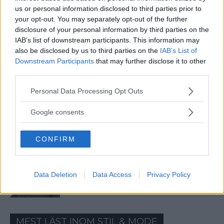
us or personal information disclosed to third parties prior to
your opt-out. You may separately opt-out of the further
5 Tidlösa Frisyrer För Män Som Aldrig Blir
disclosure of your personal information by third parties on the
Omoderna
IAB’s list of downstream participants. This information may
also be disclosed by us to third parties on the
IAB’s List of
Downstream Participants
that may further disclose it to other
Så Lär Du Dig Mycket På Kort Tid – Enligt
third parties.
Experten...
Please note that this website/app uses one or more Google
Personal Data Processing Opt Outs
services and may gather and store information including but
not limited to your visit or usage behaviour. You may click to
Google consents
Färganalys – Få Svar På Frågan: Vilka
grant or deny consent to Google and its third-party tags to
Färger Passar Jag I?
use your data for below specified purposes in below Google
CONFIRM
consent section.
Färgmatchning av Kläder – Så matchar
Data Deletion
Data Access
Privacy Policy
du dina kläder rätt! Man...
MEST LÄST INOM STIL & MODE