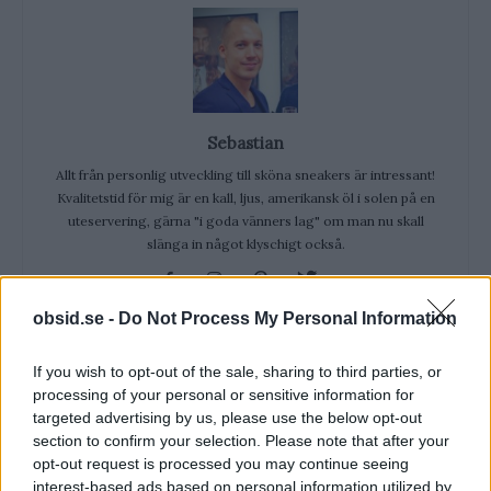
Sebastian
Allt från personlig utveckling till sköna sneakers är intressant!
Kvalitetstid för mig är en kall, ljus, amerikansk öl i solen på en
uteservering, gärna "i goda vänners lag" om man nu skall
slänga in något klyschigt också.
obsid.se -
Do Not Process My Personal Information
If you wish to opt-out of the sale, sharing to third parties, or
VECKANS MEST LÄSTA
processing of your personal or sensitive information for
targeted advertising by us, please use the below opt-out
Klädkod Sommarfin – Vad Betyder Det
section to confirm your selection. Please note that after your
Och Hur Ska Du Klä...
opt-out request is processed you may continue seeing
interest-based ads based on personal information utilized by