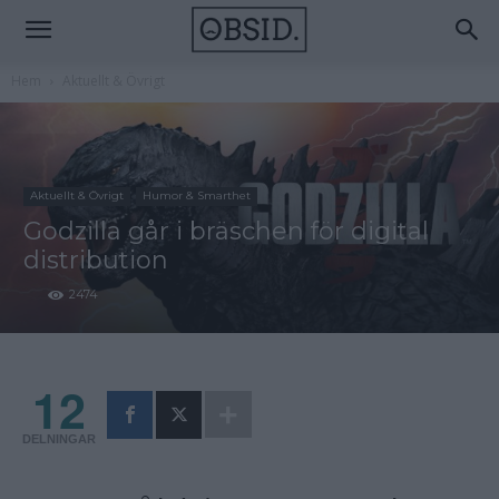
Hem
Aktuellt & Övrigt
Aktuellt & Övrigt
Humor & Smarthet
Godzilla går i bräschen för digital
distribution
2474
12
DELNINGAR