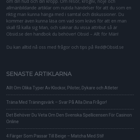
om din hud och din kropp. Om resor, krogliv, nöje och
allmänbildande artiklar om nutida händelser för att du som en
riktig man kunna hänga med i samtal och diskussioner. Du
kommer även kunna läsa om vad som krävs för att en man
skall få kalla sig Man, och saknar du vissa attribut så är
Obsid.se den handbok du behöver! Obsid – Allt för Män!
Du kan alltid nå oss med frågor och tips på Red@Obsid.se
SENASTE ARTIKLARNA
Allt Om Olika Typer Av Klockor, Piloter, Dykare och Atleter
Träna Med Träningsvärk – Svar På Alla Dina Frågor!
Det Behöver Du Veta Om Den Svenska Spellicensen För Casinon
Online
4 Färger Som Passar Till Beige – Matcha Med Stil!