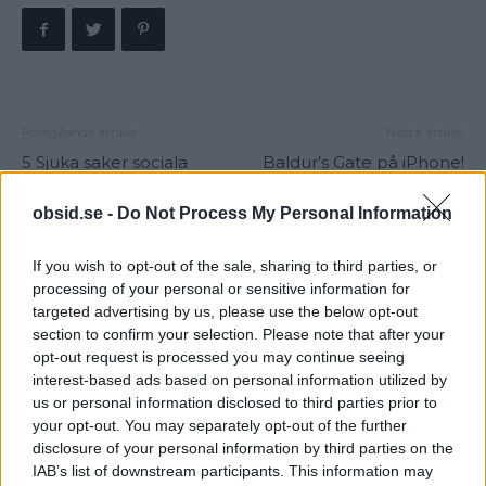
Föregående artikel
Nästa artikel
5 Sjuka saker sociala
Baldur’s Gate på iPhone!
medier gör med din
Det legendariska RPGt i
hjärna!
fickan
obsid.se -
Do Not Process My Personal Information
If you wish to opt-out of the sale, sharing to third parties, or
processing of your personal or sensitive information for
targeted advertising by us, please use the below opt-out
section to confirm your selection. Please note that after your
opt-out request is processed you may continue seeing
interest-based ads based on personal information utilized by
us or personal information disclosed to third parties prior to
Sebastian
your opt-out. You may separately opt-out of the further
disclosure of your personal information by third parties on the
Allt från personlig utveckling till sköna sneakers är intressant!
IAB’s list of downstream participants. This information may
Kvalitetstid för mig är en kall, ljus, amerikansk öl i solen på en