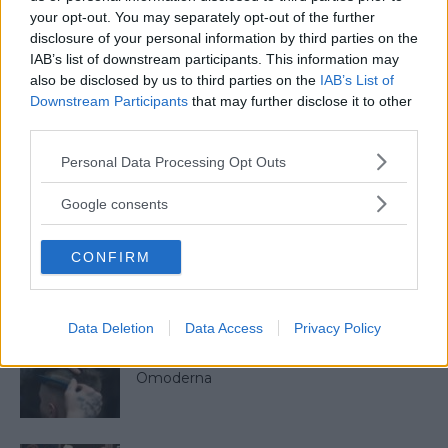
your opt-out. You may separately opt-out of the further
disclosure of your personal information by third parties on the
IAB’s list of downstream participants. This information may
also be disclosed by us to third parties on the
IAB’s List of
Sebastian
Downstream Participants
that may further disclose it to other
Allt från personlig utveckling till sköna sneakers är intressant!
third parties.
Kvalitetstid för mig är en kall, ljus, amerikansk öl i solen på en
Please note that this website/app uses one or more Google
uteservering, gärna "i goda vänners lag" om man nu skall
Personal Data Processing Opt Outs
services and may gather and store information including but
slänga in något klyschigt också.
not limited to your visit or usage behaviour. You may click to
Google consents
grant or deny consent to Google and its third-party tags to
use your data for below specified purposes in below Google
CONFIRM
consent section.
VECKANS MEST LÄSTA
Data Deletion
Data Access
Privacy Policy
5 Tidlösa Frisyrer För Män Som Aldrig Blir
Omoderna