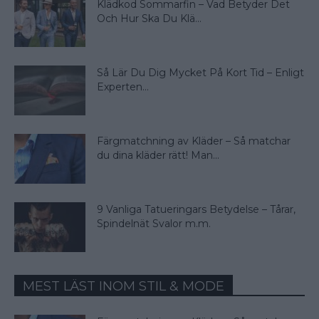
Klädkod Sommarfin – Vad Betyder Det
Och Hur Ska Du Klä...
Så Lär Du Dig Mycket På Kort Tid – Enligt
Experten...
Färgmatchning av Kläder – Så matchar
du dina kläder rätt! Man...
9 Vanliga Tatueringars Betydelse – Tårar,
Spindelnät Svalor m.m.
MEST LÄST INOM STIL & MODE