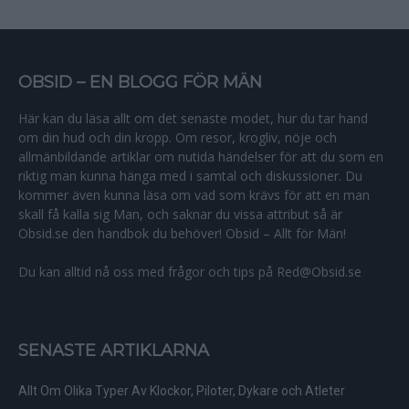
OBSID – EN BLOGG FÖR MÄN
Här kan du läsa allt om det senaste modet, hur du tar hand
om din hud och din kropp. Om resor, krogliv, nöje och
allmänbildande artiklar om nutida händelser för att du som en
riktig man kunna hänga med i samtal och diskussioner. Du
kommer även kunna läsa om vad som krävs för att en man
skall få kalla sig Man, och saknar du vissa attribut så är
Obsid.se den handbok du behöver! Obsid – Allt för Män!
Du kan alltid nå oss med frågor och tips på Red@Obsid.se
SENASTE ARTIKLARNA
Allt Om Olika Typer Av Klockor, Piloter, Dykare och Atleter