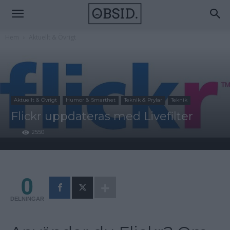
Hem
Aktuellt & Övrigt
Aktuellt & Övrigt
Humor & Smarthet
Teknik & Prylar
Teknik
Flickr uppdateras med Livefilter
2550
0
DELNINGAR