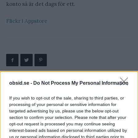
konto så är det dags för ett.
Flickr i Appstore
obsid.se -
Do Not Process My Personal Information
Föregående artikel
Nästa artikel
Gjorde inbrott av misstag,
Mångata, och 10 andra ord
If you wish to opt-out of the sale, sharing to third parties, or
köpte solglasögon
som inte går att översätta
processing of your personal or sensitive information for
targeted advertising by us, please use the below opt-out
section to confirm your selection. Please note that after your
opt-out request is processed you may continue seeing
interest-based ads based on personal information utilized by
us or personal information disclosed to third parties prior to