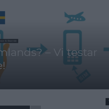
esor & Boende
omlands? – Vi testar
!