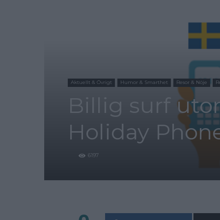
Aktuellt & Övrigt
Humor & Smarthet
Resor & Nöje
R
Billig surf ut
Holiday Phone
6197