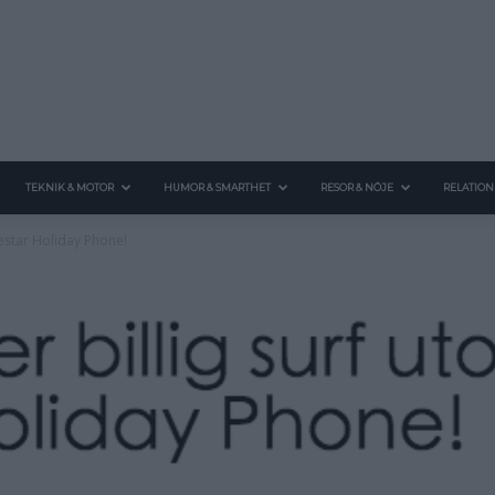
TEKNIK & MOTOR
HUMOR & SMARTHET
RESOR & NÖJE
RELATION
 testar Holiday Phone!