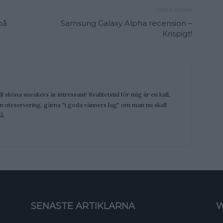
Nästa artikel
på
Samsung Galaxy Alpha recension –
Krispigt!
ill sköna sneakers är intressant! Kvalitetstid för mig är en kall,
 en uteservering, gärna "i goda vänners lag" om man nu skall
å.
SENASTE ARTIKLARNA
W