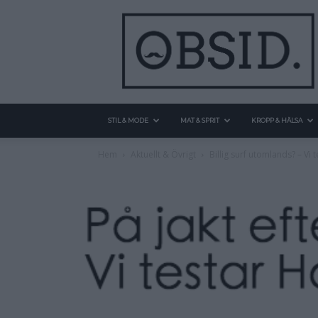
STIL & MODE
MAT & SPRIT
KROPP & HÄLSA
Hem
Aktuellt & Övrigt
Billig surf utomlands? – Vi