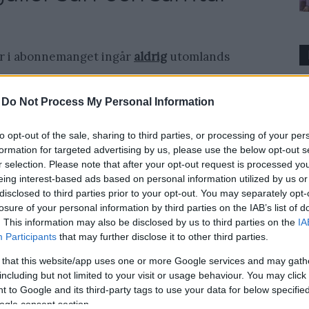
år i abonnemanget ingår
aldrig
utomlands
omlandstaxa” så bör du läsa igenom avtalet
-
Do Not Process My Personal Information
 att vara sant
så kan ett samtal till din röstbrevlåda kosta som
to opt-out of the sale, sharing to third parties, or processing of your per
formation for targeted advertising by us, please use the below opt-out s
r selection. Please note that after your opt-out request is processed y
eing interest-based ads based on personal information utilized by us or
disclosed to third parties prior to your opt-out. You may separately opt-
losure of your personal information by third parties on the IAB’s list of
. This information may also be disclosed by us to third parties on the
IA
r behöver billig telefoni/surf utomlands är att
Participants
that may further disclose it to other third parties.
 till. Det ger dig omedelbart en rimlig taxa,
 that this website/app uses one or more Google services and may gath
et
funkar inte om din telefon är operatörslåst
.
including but not limited to your visit or usage behaviour. You may click 
 to Google and its third-party tags to use your data for below specifi
ogle consent section.