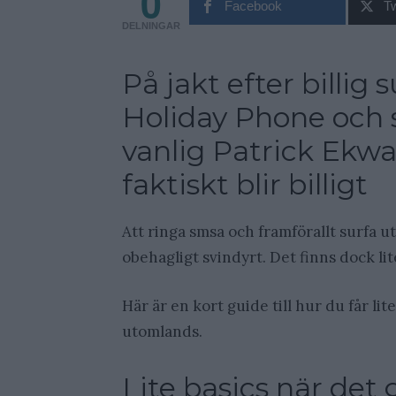
0
Facebook
Tw
DELNINGAR
På jakt efter billig
Holiday Phone och s
vanlig Patrick Ekwal
faktiskt blir billigt
Att ringa smsa och framförallt surfa u
obehagligt svindyrt. Det finns dock li
Här är en kort guide till hur du får li
utomlands.
Lite basics när det 