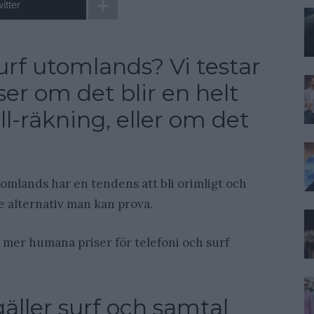
itter
 surf utomlands? Vi testar
er om det blir en helt
l-räkning, eller om det
tomlands har en tendens att bli orimligt och
te alternativ man kan prova.
te mer humana priser för telefoni och surf
gäller surf och samtal