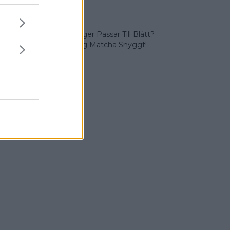
Färger
Vilka Färger Passar Till Blått?
Vi Lär Dig Matcha Snyggt!