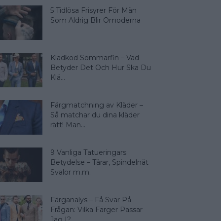
5 Tidlösa Frisyrer För Män
Som Aldrig Blir Omoderna
Klädkod Sommarfin – Vad
Betyder Det Och Hur Ska Du
Klä...
Färgmatchning av Kläder –
Så matchar du dina kläder
rätt! Man...
9 Vanliga Tatueringars
Betydelse – Tårar, Spindelnät
Svalor m.m.
Färganalys – Få Svar På
Frågan: Vilka Färger Passar
Jag I?