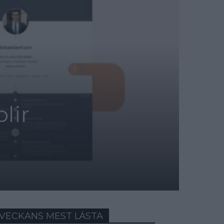
lir
VECKANS MEST LÄSTA