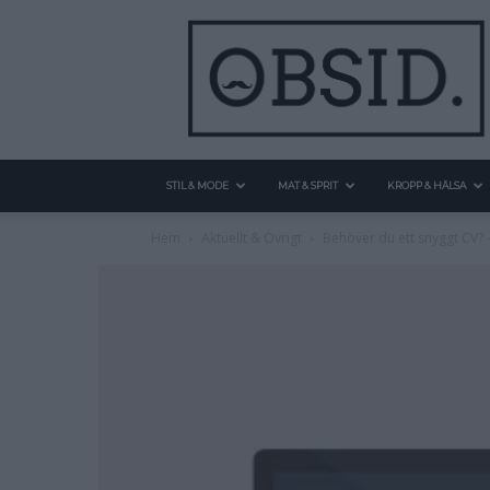
STIL & MODE
MAT & SPRIT
KROPP & HÄLSA
Hem
Aktuellt & Övrigt
Behöver du ett snyggt CV? 