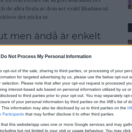
 En rekryterare får så gott som alltid fler
 de allra flesta av dem ser exakt likadana ut.
behöver det sticka ut.
 ut men ändå är enkelt
y är en tjänst där du på ett mycket enkelt sätt
-
Do Not Process My Personal Information
 sedan blir din egen hemsida. Du kan sedan
det på papper eller spara ned det som en PDF, vad
to opt-out of the sale, sharing to third parties, or processing of your per
formation for targeted advertising by us, please use the below opt-out s
r selection. Please note that after your opt-out request is processed y
ydlighet, enkelhet och att det är intressant. Du
eing interest-based ads based on personal information utilized by us or
ria, det som är du, inte en massa onödig
disclosed to third parties prior to your opt-out. You may separately opt-
losure of your personal information by third parties on the IAB’s list of
ller något liknande, ingen bryr sig om det.
. This information may also be disclosed by us to third parties on the
IA
ssant.
Participants
that may further disclose it to other third parties.
 that this website/app uses one or more Google services and may gath
including but not limited to your visit or usage behaviour. You may click 