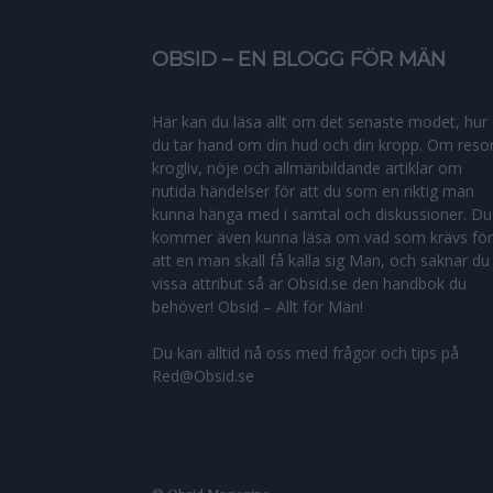
OBSID – EN BLOGG FÖR MÄN
Här kan du läsa allt om det senaste modet, hur
du tar hand om din hud och din kropp. Om resor
krogliv, nöje och allmänbildande artiklar om
nutida händelser för att du som en riktig man
kunna hänga med i samtal och diskussioner. Du
kommer även kunna läsa om vad som krävs för
att en man skall få kalla sig Man, och saknar du
vissa attribut så är Obsid.se den handbok du
behöver! Obsid – Allt för Män!
Du kan alltid nå oss med frågor och tips på
Red@Obsid.se