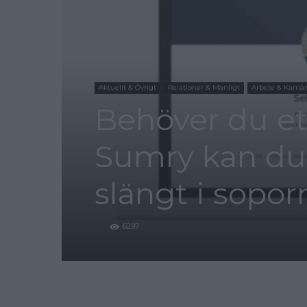
Aktuellt & Övrigt
Relationer & Manligt
Arbete & Karriär
Behöver du et
Sumry kan du u
slängt i sopor
6297