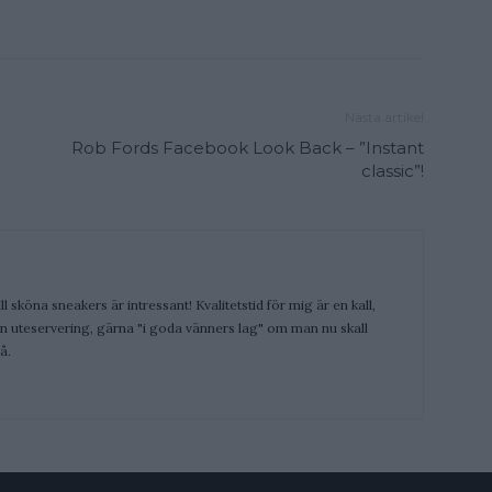
Nästa artikel
Rob Fords Facebook Look Back – ”Instant
classic”!
ill sköna sneakers är intressant! Kvalitetstid för mig är en kall,
 en uteservering, gärna "i goda vänners lag" om man nu skall
å.