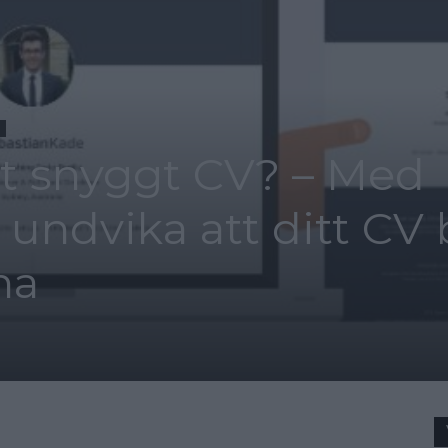
t snyggt CV? – Med
ndvika att ditt CV b
na