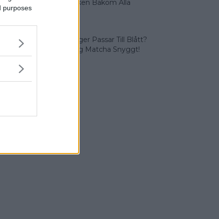
Symboliken Bakom Alla
ed purposes
Färger
Vilka Färger Passar Till Blått?
Vi Lär Dig Matcha Snyggt!