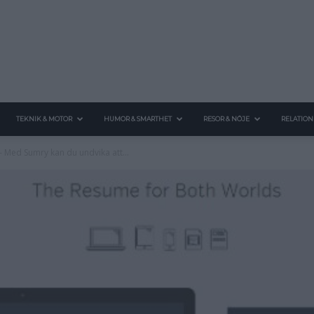
TEKNIK & MOTOR
HUMOR & SMARTHET
RESOR & NÖJE
RELATION
– Med Sumry kan du undvika att...