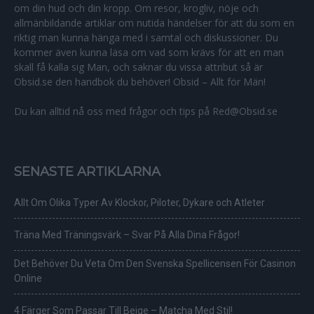
om din hud och din kropp. Om resor, krogliv, nöje och
allmänbildande artiklar om nutida händelser för att du som en
riktig man kunna hänga med i samtal och diskussioner. Du
kommer även kunna läsa om vad som krävs för att en man
skall få kalla sig Man, och saknar du vissa attribut så är
Obsid.se den handbok du behöver! Obsid – Allt för Män!
Du kan alltid nå oss med frågor och tips på Red@Obsid.se
SENASTE ARTIKLARNA
Allt Om Olika Typer Av Klockor, Piloter, Dykare och Atleter
Träna Med Träningsvärk – Svar På Alla Dina Frågor!
Det Behöver Du Veta Om Den Svenska Spellicensen För Casinon
Online
4 Färger Som Passar Till Beige – Matcha Med Stil!