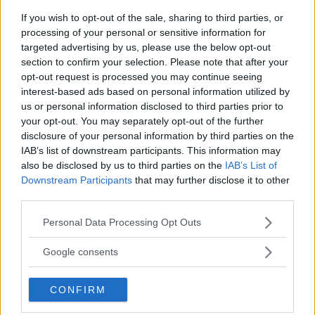
If you wish to opt-out of the sale, sharing to third parties, or
Färgmatchning av Kläder – Så
processing of your personal or sensitive information for
matchar du dina kläder rätt! Man...
targeted advertising by us, please use the below opt-out
section to confirm your selection. Please note that after your
opt-out request is processed you may continue seeing
interest-based ads based on personal information utilized by
us or personal information disclosed to third parties prior to
your opt-out. You may separately opt-out of the further
disclosure of your personal information by third parties on the
IAB’s list of downstream participants. This information may
also be disclosed by us to third parties on the
IAB’s List of
Downstream Participants
that may further disclose it to other
third parties.
Please note that this website/app uses one or more Google
Personal Data Processing Opt Outs
services and may gather and store information including but
not limited to your visit or usage behaviour. You may click to
Google consents
grant or deny consent to Google and its third-party tags to
use your data for below specified purposes in below Google
CONFIRM
consent section.
Färganalys – Få Svar På Frågan: Vilka