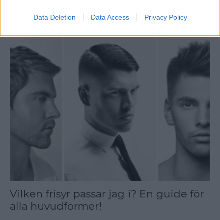
Färger Passar Jag I?
Data Deletion
Data Access
Privacy Policy
Vilken frisyr passar jag i? En guide för
alla huvudformer!