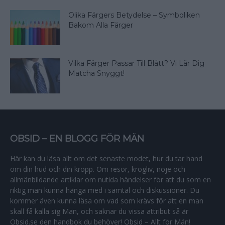
Olika Färgers Betydelse – Symboliken
Bakom Alla Färger
Vilka Färger Passar Till Blått? Vi Lär Dig
Matcha Snyggt!
OBSID – EN BLOGG FÖR MÄN
Här kan du läsa allt om det senaste modet, hur du tar hand
om din hud och din kropp. Om resor, krogliv, nöje och
allmänbildande artiklar om nutida händelser för att du som en
riktig man kunna hänga med i samtal och diskussioner. Du
kommer även kunna läsa om vad som krävs för att en man
skall få kalla sig Man, och saknar du vissa attribut så är
Obsid.se den handbok du behöver! Obsid – Allt för Män!