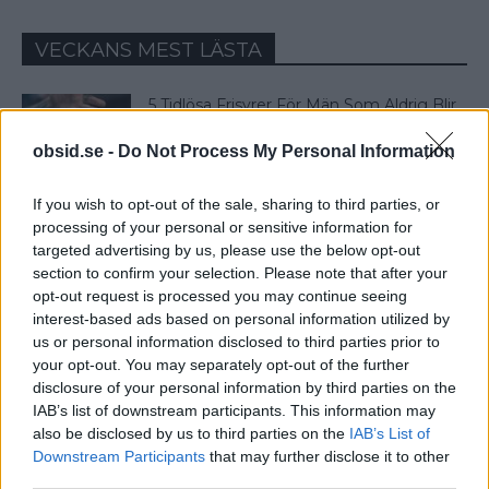
VECKANS MEST LÄSTA
5 Tidlösa Frisyrer För Män Som Aldrig Blir
Omoderna
obsid.se -
Do Not Process My Personal Information
If you wish to opt-out of the sale, sharing to third parties, or
Så Lär Du Dig Mycket På Kort Tid – Enligt
processing of your personal or sensitive information for
Experten...
targeted advertising by us, please use the below opt-out
section to confirm your selection. Please note that after your
opt-out request is processed you may continue seeing
Klädkod Sommarfin – Vad Betyder Det
interest-based ads based on personal information utilized by
Och Hur Ska Du Klä...
us or personal information disclosed to third parties prior to
your opt-out. You may separately opt-out of the further
disclosure of your personal information by third parties on the
IAB’s list of downstream participants. This information may
4 Färger Som Passar Till Beige – Matcha
also be disclosed by us to third parties on the
IAB’s List of
Med Stil!
Downstream Participants
that may further disclose it to other
third parties.