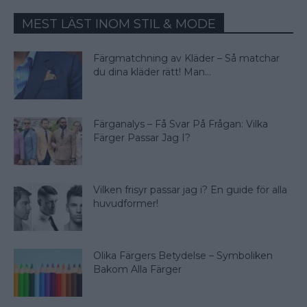
MEST LÄST INOM STIL & MODE
Färgmatchning av Kläder – Så matchar
du dina kläder rätt! Man...
Färganalys – Få Svar På Frågan: Vilka
Färger Passar Jag I?
Vilken frisyr passar jag i? En guide för alla
huvudformer!
Olika Färgers Betydelse – Symboliken
Bakom Alla Färger