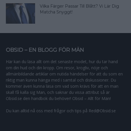
Vilka Färger Passar Till Blått? Vi Lär Dig
Matcha Snyggt!
OBSID – EN BLOGG FÖR MÄN
Här kan du läsa allt om det senaste modet, hur du tar hand
om din hud och din kropp. Om resor, krogliv, nöje och
allmänbildande artiklar om nutida händelser för att du som en
riktig man kunna hänga med i samtal och diskussioner. Du
kommer även kunna läsa om vad som krävs för att en man
skall få kalla sig Man, och saknar du vissa attribut så är
Obsid.se den handbok du behöver! Obsid – Allt för Män!
Du kan alltid nå oss med frågor och tips på Red@Obsid.se