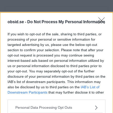
obsid.se -
Do Not Process My Personal Information
If you wish to opt-out of the sale, sharing to third parties, or
processing of your personal or sensitive information for
Sebastian
targeted advertising by us, please use the below opt-out
section to confirm your selection. Please note that after your
Allt från personlig utveckling till sköna sneakers är intressant!
opt-out request is processed you may continue seeing
Kvalitetstid för mig är en kall, ljus, amerikansk öl i solen på en
interest-based ads based on personal information utilized by
uteservering, gärna "i goda vänners lag" om man nu skall
us or personal information disclosed to third parties prior to
slänga in något klyschigt också.
your opt-out. You may separately opt-out of the further
disclosure of your personal information by third parties on the
IAB’s list of downstream participants. This information may
also be disclosed by us to third parties on the
IAB’s List of
Downstream Participants
that may further disclose it to other
VECKANS MEST LÄSTA
third parties.
Please note that this website/app uses one or more Google
Personal Data Processing Opt Outs
5 Tidlösa Frisyrer För Män Som Aldrig Blir
services and may gather and store information including but