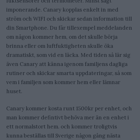
fuktsensorer och termometer. Minst sagt
imponerande. Canary kopplas enkelt in med
ström och WIFI och skickar sedan information till
din Smartphone. Du får tillexempel meddelanden
om någon kommer hem, om det skulle börja
brinna eller om luftfuktigheten skulle öka
dramatiskt, som vid en läcka. Med tiden så lär sig
även Canary att känna igenom familjens dagliga
rutiner och skickar smarta uppdateringar, så som
vem i familjen som kommer hem eller lämnar
huset.
Canary kommer kosta runt 1500kr per enhet, och
man kommer defintivt behöva mer än en enhet i
ett normalstort hem. och kommer troligtvis
kunna beställas till Sverige någon gång nästa