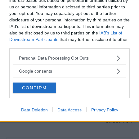
interest-based ads based on personal information utilized by
Canary har en mängd olika sensorer, bland annat
us or personal information disclosed to third parties prior to
fuktsensorer som känner av eventuella läckage i
your opt-out. You may separately opt-out of the further
hemmet
disclosure of your personal information by third parties on the
IAB’s list of downstream participants. This information may
also be disclosed by us to third parties on the
IAB’s List of
Downstream Participants
that may further disclose it to other
third parties.
Please note that this website/app uses one or more Google
Personal Data Processing Opt Outs
services and may gather and store information including but
not limited to your visit or usage behaviour. You may click to
Google consents
grant or deny consent to Google and its third-party tags to
use your data for below specified purposes in below Google
CONFIRM
consent section.
Föregående artikel
Nästa artikel
Netflix lägger äntligen till
Upptäck Stora
Data Deletion
Data Access
Privacy Policy
en Watchlist
Barriärrevet i Google
Street View