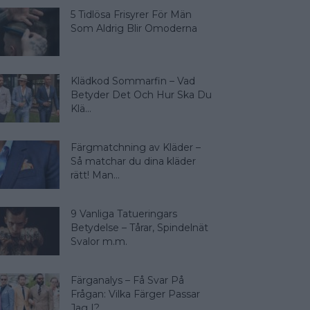
5 Tidlösa Frisyrer För Män
Som Aldrig Blir Omoderna
Klädkod Sommarfin – Vad
Betyder Det Och Hur Ska Du
Klä...
Färgmatchning av Kläder –
Så matchar du dina kläder
rätt! Man...
9 Vanliga Tatueringars
Betydelse – Tårar, Spindelnät
Svalor m.m.
Färganalys – Få Svar På
Frågan: Vilka Färger Passar
Jag I?