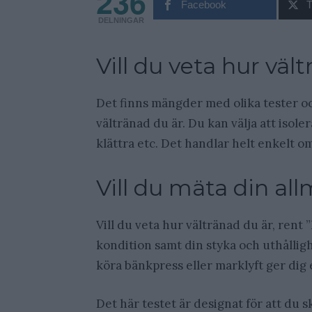
236
Facebook
T
DELNINGAR
Vill du veta hur väl
Det finns mängder med olika tester och
vältränad du är. Du kan välja att isol
klättra etc. Det handlar helt enkelt om 
Vill du mäta din a
Vill du veta hur vältränad du är, rent
kondition samt din styka och uthållig
köra bänkpress eller marklyft ger dig e
Det här testet är designat för att du s