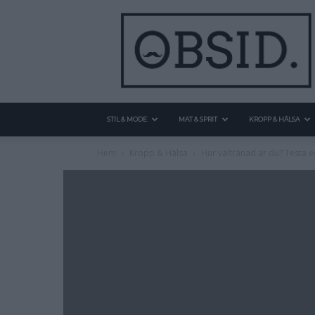
STIL & MODE
MAT & SPRIT
KROPP & HÄLSA
Hem
Kropp & Hälsa
Hur vältränad är du? Testa e