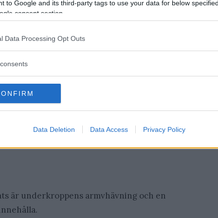
 to Google and its third-party tags to use your data for below specifi
ogle consent section.
l Data Processing Opt Outs
consents
CONFIRM
Data Deletion
Data Access
Privacy Policy
ts är underkroppens armvhävning och en
innehålla.