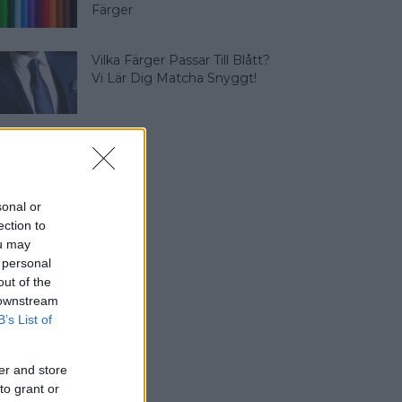
Färger
Vilka Färger Passar Till Blått?
Vi Lär Dig Matcha Snyggt!
sonal or
ection to
ou may
 personal
out of the
 downstream
B’s List of
er and store
to grant or