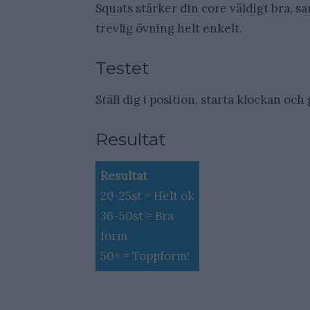
Squats stärker din core väldigt bra, s
trevlig övning helt enkelt.
Testet
Ställ dig i position, starta klockan oc
Resultat
Resultat
20-25st = Helt ok
36-50st = Bra
form
50+ = Toppform!