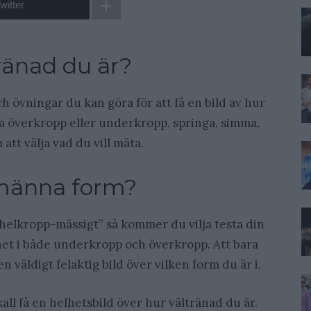
witter
tränad du är?
 övningar du kan göra för att få en bild av hur
era överkropp eller underkropp, springa, simma,
att välja vad du vill mäta.
llmänna form?
 ”helkropp-mässigt” så kommer du vilja testa din
het i både underkropp och överkropp. Att bara
n väldigt felaktig bild över vilken form du är i.
kall få en helhetsbild över hur vältränad du är.