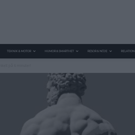
TEKNIK & MOTOR
HUMOR & SMARTHET
RESOR & NÖJE
RELATION
nkelt på 6 minuter!