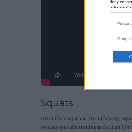
deny consent
in below Go
Persona
Google 
Squats
Grundövningarnas grundövning. Squa
övning som alla träningsscheman bör 