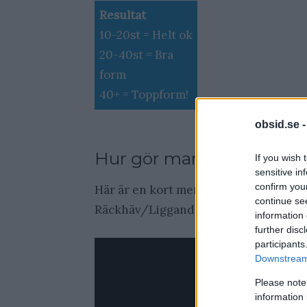
Resultat
10-20st = Helt ok
20-40st = Bra
form
40+ = Toppform!
obsid.se 
Hur gör man Räckhäv/Li
If you wish 
sensitive in
confirm you
Här är en kort men informativ video s
continue se
Räckhäv/Liggande Pull Ups.
information 
further disc
participants
Downstream 
Please note
information 