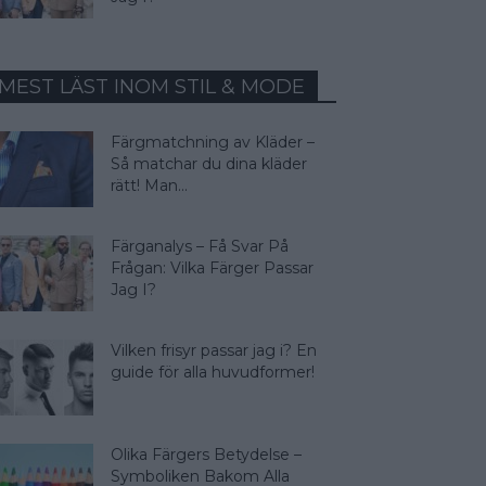
MEST LÄST INOM STIL & MODE
Färgmatchning av Kläder –
Så matchar du dina kläder
rätt! Man...
Färganalys – Få Svar På
Frågan: Vilka Färger Passar
Jag I?
Vilken frisyr passar jag i? En
guide för alla huvudformer!
Olika Färgers Betydelse –
Symboliken Bakom Alla