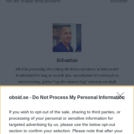
för att blåsa dina polare!
kolfiber
Sebastian
Allt från personlig utveckling till sköna sneakers är intressant!
Kvalitetstid för mig är en kall, ljus, amerikansk öl i solen på en
uteservering, gärna "i goda vänners lag" om man nu skall
slänga in något klyschigt också.
obsid.se -
Do Not Process My Personal Information
If you wish to opt-out of the sale, sharing to third parties, or
processing of your personal or sensitive information for
targeted advertising by us, please use the below opt-out
VECKANS MEST LÄSTA
section to confirm your selection. Please note that after your