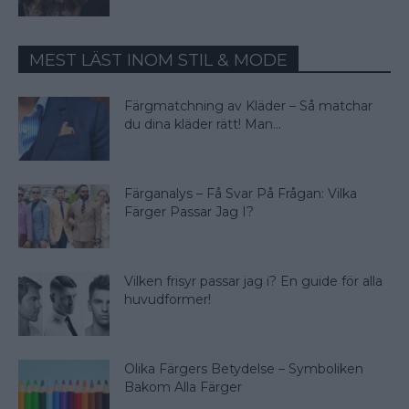
MEST LÄST INOM STIL & MODE
Färgmatchning av Kläder – Så matchar
du dina kläder rätt! Man...
Färganalys – Få Svar På Frågan: Vilka
Färger Passar Jag I?
Vilken frisyr passar jag i? En guide för alla
huvudformer!
Olika Färgers Betydelse – Symboliken
Bakom Alla Färger