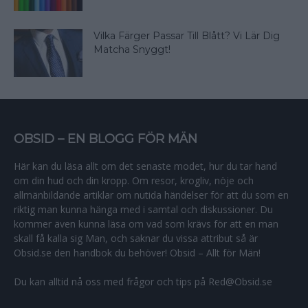
Vilka Färger Passar Till Blått? Vi Lär Dig
Matcha Snyggt!
OBSID – EN BLOGG FÖR MÄN
Här kan du läsa allt om det senaste modet, hur du tar hand
om din hud och din kropp. Om resor, krogliv, nöje och
allmänbildande artiklar om nutida händelser för att du som en
riktig man kunna hänga med i samtal och diskussioner. Du
kommer även kunna läsa om vad som krävs för att en man
skall få kalla sig Man, och saknar du vissa attribut så är
Obsid.se den handbok du behöver! Obsid – Allt för Män!
Du kan alltid nå oss med frågor och tips på Red@Obsid.se