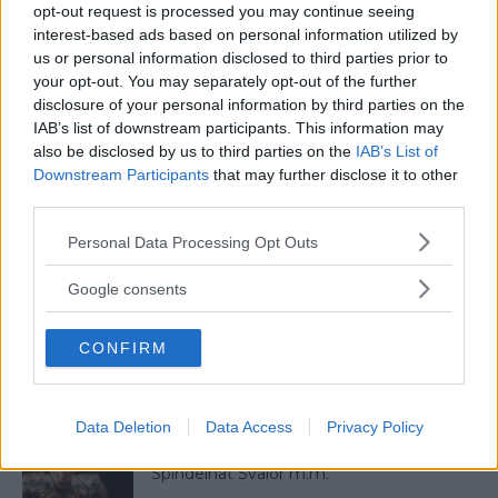
opt-out request is processed you may continue seeing
5 Tidlösa Frisyrer För Män Som Aldrig Blir
interest-based ads based on personal information utilized by
Omoderna
us or personal information disclosed to third parties prior to
your opt-out. You may separately opt-out of the further
disclosure of your personal information by third parties on the
IAB’s list of downstream participants. This information may
Klädkod Sommarfin – Vad Betyder Det
also be disclosed by us to third parties on the
IAB’s List of
Och Hur Ska Du Klä...
Downstream Participants
that may further disclose it to other
third parties.
Please note that this website/app uses one or more Google
Så Lär Du Dig Mycket På Kort Tid – Enligt
Personal Data Processing Opt Outs
Experten...
services and may gather and store information including but
not limited to your visit or usage behaviour. You may click to
Google consents
grant or deny consent to Google and its third-party tags to
use your data for below specified purposes in below Google
Färgmatchning av Kläder – Så matchar
CONFIRM
consent section.
du dina kläder rätt! Man...
Data Deletion
Data Access
Privacy Policy
9 Vanliga Tatueringars Betydelse – Tårar,
Spindelnät Svalor m.m.