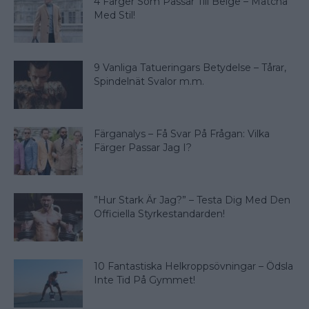
4 Färger Som Passar Till Beige – Matcha
Med Stil!
9 Vanliga Tatueringars Betydelse – Tårar,
Spindelnät Svalor m.m.
Färganalys – Få Svar På Frågan: Vilka
Färger Passar Jag I?
”Hur Stark Är Jag?” – Testa Dig Med Den
Officiella Styrkestandarden!
10 Fantastiska Helkroppsövningar – Ödsla
Inte Tid På Gymmet!