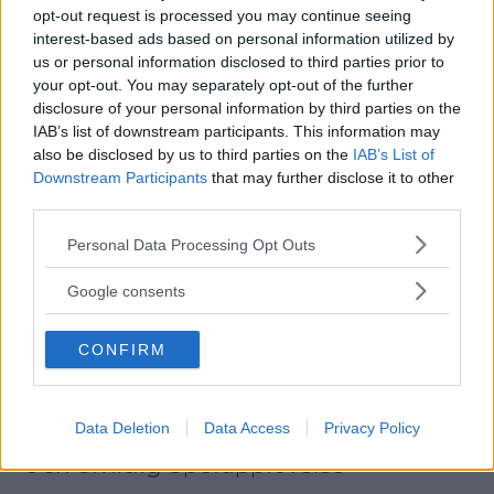
Betting För Speltips
opt-out request is processed you may continue seeing
interest-based ads based on personal information utilized by
us or personal information disclosed to third parties prior to
your opt-out. You may separately opt-out of the further
disclosure of your personal information by third parties on the
IAB’s list of downstream participants. This information may
also be disclosed by us to third parties on the
IAB’s List of
Downstream Participants
that may further disclose it to other
third parties.
Please note that this website/app uses one or more Google
Personal Data Processing Opt Outs
services and may gather and store information including but
not limited to your visit or usage behaviour. You may click to
Google consents
grant or deny consent to Google and its third-party tags to
use your data for below specified purposes in below Google
CONFIRM
consent section.
Data Deletion
Data Access
Privacy Policy
Onlinespel Utan Verifiering – Snabb
Och Smidig Spelupplevelse