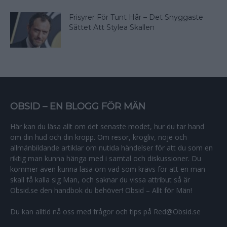
Frisyrer För Tunt Hår – Det Snyggaste
Sättet Att Stylea Skallen
OBSID – EN BLOGG FÖR MÄN
Här kan du läsa allt om det senaste modet, hur du tar hand
om din hud och din kropp. Om resor, krogliv, nöje och
allmänbildande artiklar om nutida händelser för att du som en
riktig man kunna hänga med i samtal och diskussioner. Du
kommer även kunna läsa om vad som krävs för att en man
skall få kalla sig Man, och saknar du vissa attribut så är
Obsid.se den handbok du behöver! Obsid – Allt för Män!
Du kan alltid nå oss med frågor och tips på Red@Obsid.se