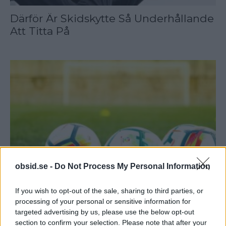
Därför Är Skidskytte Så Underhållande
Att Titta På
obsid.se -
Do Not Process My Personal Information
If you wish to opt-out of the sale, sharing to third parties, or
processing of your personal or sensitive information for
targeted advertising by us, please use the below opt-out
Därför Väljer Spelare Unknown
section to confirm your selection. Please note that after your